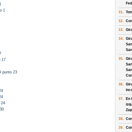
Fed
1
o 1
31.
Tom
32.
Con
33.
Gir
34.
Gir
San
San
7
35.
Gir
o 17
San
San
l punto 23
Con
36.
Gir
inc
24
24
37.
En 
 24
izq
 30
Zap
38.
Con
39.
Con