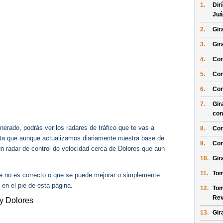
1.
Dir
Juá
2.
Gir
3.
Gir
4.
Con
5.
Con
6.
Con
7.
Gir
con
erado, podrás ver los radares de tráfico que te vas a
8.
Con
enta que aunque actualizamos diariamente nuestra base de
9.
Con
ún radar de control de velocidad cerca de Dolores que aun
10.
Gir
11.
Tom
ue no es correcto o que se puede mejorar o simplemente
 en el pie de esta página.
12.
Tom
Rev
y Dolores
13.
Gir