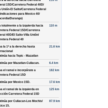
a a la derecha hacia
Carretera
210 m
eral 15D/
Carretera Federal 40D/
a Unión-El Salto/
Carretera Federal
indicaciones para
Mexico 40/
cordia/
Durango
)
a totalmente a la izquierda hacia
110 m
retera Federal 15D/
Carretera
eral 40D/
El Salto-Villa Unión/
retera Federal 40
a la 1ª a la derecha hasta
21.6 km
ernacional
tinúa hacia Tepic - Mazatlan
tinúa por
Mazatlan-Culiacan
.
6.4 km
a el ramal e incorpórate a
182 km
retera Federal 15D
tinúa por
Mexico 15D
.
17.6 km
a el ramal de la izquierda en
125 km
ección
Carretera Federal 15D
tinúa por
Culiacan-Los Mochis/
87.9 km
ico 15
.