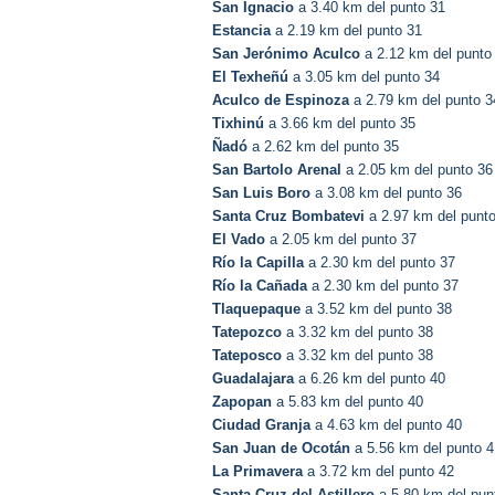
San Ignacio
a 3.40 km del punto 31
Estancia
a 2.19 km del punto 31
San Jerónimo Aculco
a 2.12 km del punto
El Texheñú
a 3.05 km del punto 34
Aculco de Espinoza
a 2.79 km del punto 3
Tixhinú
a 3.66 km del punto 35
Ñadó
a 2.62 km del punto 35
San Bartolo Arenal
a 2.05 km del punto 36
San Luis Boro
a 3.08 km del punto 36
Santa Cruz Bombatevi
a 2.97 km del punt
El Vado
a 2.05 km del punto 37
Río la Capilla
a 2.30 km del punto 37
Río la Cañada
a 2.30 km del punto 37
Tlaquepaque
a 3.52 km del punto 38
Tatepozco
a 3.32 km del punto 38
Tateposco
a 3.32 km del punto 38
Guadalajara
a 6.26 km del punto 40
Zapopan
a 5.83 km del punto 40
Ciudad Granja
a 4.63 km del punto 40
San Juan de Ocotán
a 5.56 km del punto 4
La Primavera
a 3.72 km del punto 42
Santa Cruz del Astillero
a 5.80 km del pun