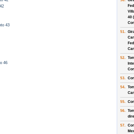
50.
Gir
Fed
 42
Vill
40
(
Con
nto 43
51.
Gir
Car
Fed
Car
52.
Tom
to 46
Int
Con
53.
Con
54.
Tom
Car
55.
Con
56.
Tom
dir
57.
Con
Mex