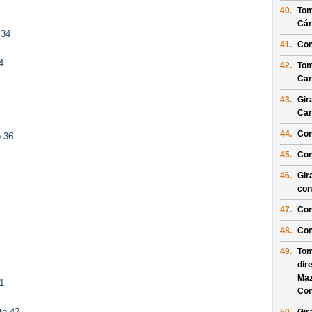
40.
Tom
Cár
 34
41.
Con
4
42.
Tom
Car
43.
Gir
Car
44.
Con
o 36
45.
Con
46.
Gir
con
47.
Con
48.
Con
49.
Tom
dir
Maz
1
Con
to 42