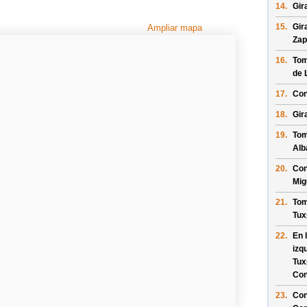
14.
Gir
15.
Gir
Ampliar mapa
Zap
16.
Tom
de 
17.
Con
18.
Gir
19.
Tom
Alb
20.
Con
Mig
21.
Tom
Tux
22.
En 
izq
Tux
Con
23.
Con