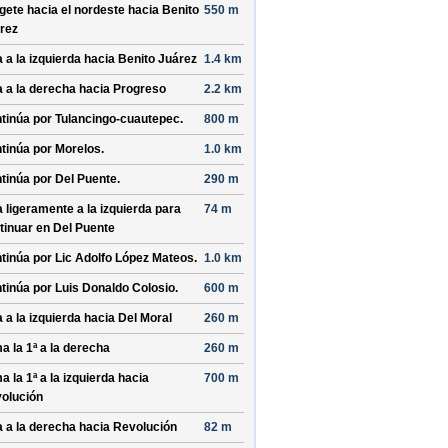
ígete hacia el
nordeste
hacia
Benito
550 m
rez
a a la izquierda hacia
Benito Juárez
1.4 km
a a la derecha hacia
Progreso
2.2 km
tinúa por
Tulancingo-cuautepec
.
800 m
tinúa por
Morelos
.
1.0 km
tinúa por
Del Puente
.
290 m
a ligeramente a la izquierda para
74 m
tinuar en
Del Puente
tinúa por
Lic Adolfo López Mateos
.
1.0 km
tinúa por
Luis Donaldo Colosio
.
600 m
a a la izquierda hacia
Del Moral
260 m
a la 1ª a la derecha
260 m
a la 1ª a la izquierda hacia
700 m
olución
a a la derecha hacia
Revolución
82 m