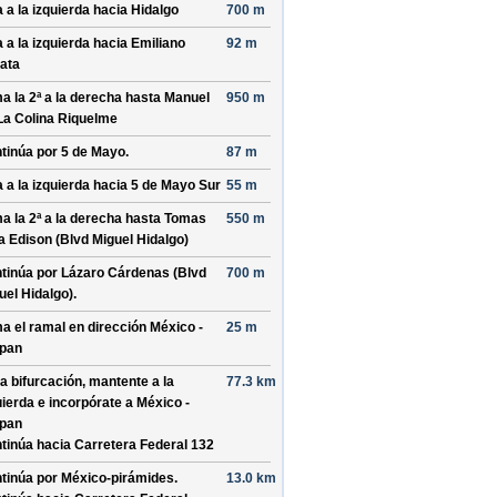
a a la izquierda hacia
Hidalgo
700 m
a a la izquierda hacia
Emiliano
92 m
ata
a la 2ª a la derecha hasta
Manuel
950 m
La Colina Riquelme
tinúa por
5 de Mayo
.
87 m
a a la izquierda hacia
5 de Mayo Sur
55 m
a la 2ª a la derecha hasta
Tomas
550 m
a Edison (Blvd Miguel Hidalgo)
tinúa por
Lázaro Cárdenas (Blvd
700 m
uel Hidalgo)
.
a el ramal en dirección
México -
25 m
pan
la bifurcación, mantente a la
77.3 km
uierda e incorpórate a
México -
pan
tinúa hacia Carretera Federal 132
tinúa por
México-pirámides
.
13.0 km