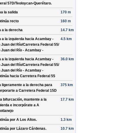
eral 57D/
Teoloycan-Querétaro
.
a la salida
170 m
tinúa recto
160 m
a a la derecha
14.7 km
a a la izquierda hacia
Acambay -
4.5 km
 Juan del Río/
Carretera Federal 55/
 Juan del Río - Acambay -
a a la izquierda hacia
Acambay -
36.0 km
 Juan del Río/
Carretera Federal 55/
 Juan del Río - Acambay -
tinúa hacia Carretera Federal 55
a ligeramente a la derecha para
375 km
orporarte a
Carretera Federal 15D
la bifurcación, mantente a la
17.7 km
uierda e incorpórate a
A
otlanejo
tinúa por
A Los Altos
.
1.3 km
tinúa por
Lázaro Cárdenas
.
10.7 km