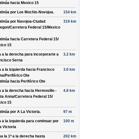
tinúa hacia Mexico 15
tinúa por
Los Mochis-Novojoa
.
154 km
tinúa por
Navojoa-Ciudad
319 km
egon/
Carretera Federal 15/
Mexico
tinúa hacia Carretera Federal 15/
ico 15
a a la derecha para incorporarte a
3.2 km
ncisco Serna
a a la izquierda hacia
Francisco
3.0 km
na/
Periférico Ote
tinúa hacia Periférico Ote
a a la derecha hacia
Hermosillo -
4.8 km
ta Anna/
Carretera Federal 15/
ico 15
tinúa por
A La Victoria
.
97 m
a a la izquierda para continuar por
100 m
a Victoria
a la 1ª a la derecha hasta
202 km