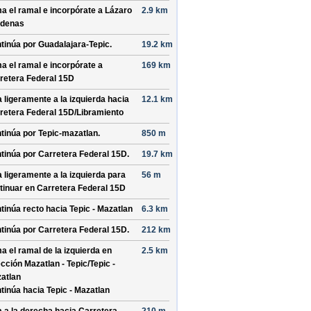
a el ramal e incorpórate a
Lázaro
2.9 km
denas
tinúa por
Guadalajara-Tepic
.
19.2 km
a el ramal e incorpórate a
169 km
retera Federal 15D
a ligeramente a la izquierda hacia
12.1 km
retera Federal 15D/
Libramiento
tinúa por
Tepic-mazatlan
.
850 m
tinúa por
Carretera Federal 15D
.
19.7 km
a ligeramente a la izquierda para
56 m
tinuar en
Carretera Federal 15D
tinúa recto hacia
Tepic - Mazatlan
6.3 km
tinúa por
Carretera Federal 15D
.
212 km
a el ramal de la izquierda en
2.5 km
ección
Mazatlan - Tepic/
Tepic -
atlan
tinúa hacia Tepic - Mazatlan