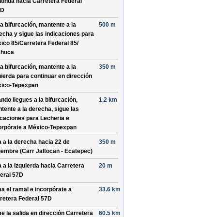
tinúa hacia Carretera Federal
2D
la bifurcación, mantente a la
500 m
echa y sigue las indicaciones para
ico 85/
Carretera Federal 85/
chuca
la bifurcación, mantente a la
350 m
uierda para continuar en dirección
ico-Tepexpan
ndo llegues a la bifurcación,
1.2 km
tente a la derecha, sigue las
icaciones para
Lecheria
e
orpórate a
México-Tepexpan
a a la derecha hacia
22 de
350 m
iembre (Carr Jaltocan - Ecatepec)
a a la izquierda hacia
Carretera
20 m
eral 57D
a el ramal e incorpórate a
33.6 km
retera Federal 57D
e la salida en dirección
Carretera
60.5 km