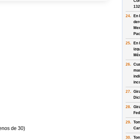
Con
13
24.
En 
der
Mex
Pa
25.
En 
izq
Méx
26.
Cua
man
ind
inc
27.
Gir
Dic
28.
Gir
Fed
29.
Tom
enos de 30)
Car
30.
Tom