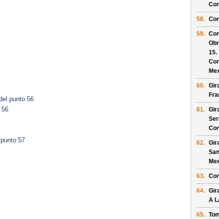
Con
58.
Con
59.
Con
Obr
15
.
Con
Mex
60.
Gir
Fra
del punto 56
 56
61.
Gir
Ser
Con
 punto 57
62.
Gir
San
Mex
63.
Con
64.
Gir
A L
65.
Tom