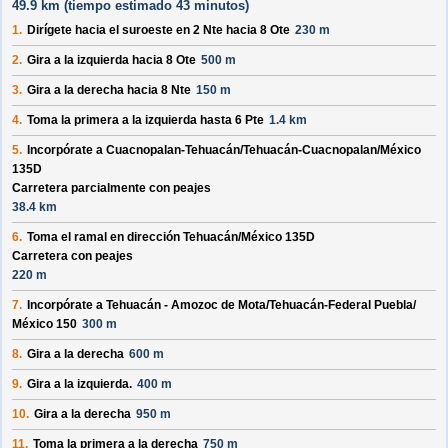
49.9 km (
tiempo estimado
43 minutos)
1.
Dirígete hacia el
suroeste
en
2 Nte
hacia
8 Ote
230 m
2.
Gira a la izquierda hacia
8 Ote
500 m
3.
Gira a la derecha hacia
8 Nte
150 m
4.
Toma la primera a la izquierda hasta
6 Pte
1.4 km
5.
Incorpórate a
Cuacnopalan-Tehuacán/
Tehuacán-Cuacnopalan/
México
135D
Carretera parcialmente con peajes
38.4 km
6.
Toma el ramal en dirección
Tehuacán/
México 135D
Carretera con peajes
220 m
7.
Incorpórate a
Tehuacán - Amozoc de Mota/
Tehuacán-Federal Puebla/
México 150
300 m
8.
Gira a la derecha
600 m
9.
Gira a la izquierda.
400 m
10.
Gira a la derecha
950 m
11.
Toma la primera a la derecha
750 m