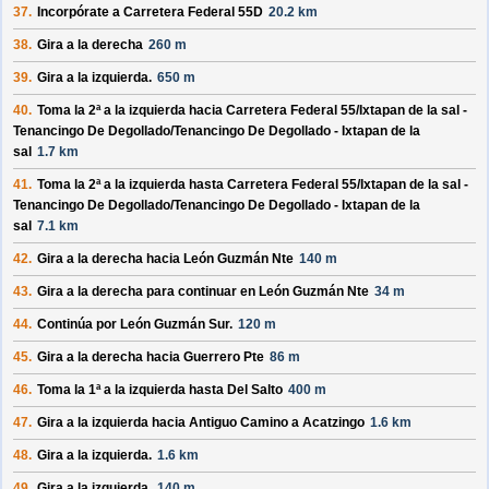
37.
Incorpórate a
Carretera Federal 55D
20.2 km
38.
Gira a la derecha
260 m
39.
Gira a la izquierda.
650 m
40.
Toma la 2ª a la izquierda hacia
Carretera Federal 55/
Ixtapan de la sal -
Tenancingo De Degollado/
Tenancingo De Degollado - Ixtapan de la
sal
1.7 km
41.
Toma la 2ª a la izquierda hasta
Carretera Federal 55/
Ixtapan de la sal -
Tenancingo De Degollado/
Tenancingo De Degollado - Ixtapan de la
sal
7.1 km
42.
Gira a la derecha hacia
León Guzmán Nte
140 m
43.
Gira a la derecha para continuar en
León Guzmán Nte
34 m
44.
Continúa por
León Guzmán Sur
.
120 m
45.
Gira a la derecha hacia
Guerrero Pte
86 m
46.
Toma la 1ª a la izquierda hasta
Del Salto
400 m
47.
Gira a la izquierda hacia
Antiguo Camino a Acatzingo
1.6 km
48.
Gira a la izquierda.
1.6 km
49.
Gira a la izquierda.
140 m