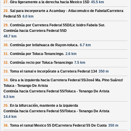
27.
Gira ligeramente a la derecha hacia
Mexico 15D
45.5 km
28.
Sal para incorporarte a
Acambay - Atlacomulco de Fabela/
Carretera
Federal 55
6.0 km
29.
Continúa por
Carretera Federal 55D/
Lic Isidro Fabela Sur
.
Continúa hacia Carretera Federal 55D
48.7 km
30.
Continúa por
Ixtlahuaca de Rayon-toluca
.
6.7 km
31.
Continúa por
Toluca-Tenancingo
.
2.6 km
32.
Continúa recto por
Toluca-Tenancingo
7.5 km
33.
Toma el ramal e incorpórate a
Carretera Federal 134
350 m
34.
Gira a la izquierda hacia
Carretera Federal 55/
José Ma. Pino Suárez/
Toluca - Tenango De Arista
Continúa hacia Carretera Federal 55/
Toluca - Tenango De Arista
6.5 km
35.
En la bifurcación, mantente a la izquierda
Continúa hacia Carretera Federal 55/
Toluca - Tenango De Arista
14.4 km
36.
Toma el ramal
Mexico 55 D/
Carretera Federal 55 De Cuota
350 m