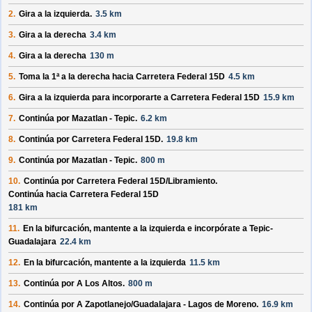
2.
Gira a la izquierda.
3.5 km
3.
Gira a la derecha
3.4 km
4.
Gira a la derecha
130 m
5.
Toma la 1ª a la derecha hacia
Carretera Federal 15D
4.5 km
6.
Gira a la izquierda para incorporarte a
Carretera Federal 15D
15.9 km
7.
Continúa por
Mazatlan - Tepic
.
6.2 km
8.
Continúa por
Carretera Federal 15D
.
19.8 km
9.
Continúa por
Mazatlan - Tepic
.
800 m
10.
Continúa por
Carretera Federal 15D/
Libramiento
.
Continúa hacia Carretera Federal 15D
181 km
11.
En la bifurcación, mantente a la izquierda e incorpórate a
Tepic-
Guadalajara
22.4 km
12.
En la bifurcación, mantente a la izquierda
11.5 km
13.
Continúa por
A Los Altos
.
800 m
14.
Continúa por
A Zapotlanejo/
Guadalajara - Lagos de Moreno
.
16.9 km