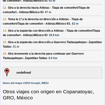
de comonfort - Atlixtac/México 93
65 m
12.
Gira a la
derecha
hacia
Atlixtac - Tlapa de comonfort/Tlapa de
comonfort - Atlixtac/México 93
47 m
13.
Toma la 1ª a la
derecha
en dirección a
Atlixtac - Tlapa de
comonfort/Tlapa de comonfort - Atlixtac/México 93
.
82 m
14.
Gira a la
izquierda
con dirección a
Atlixtac - Tlapa de comonfort/Tlapa
de comonfort - Atlixtac/México 93
39.9 km
15.
Gira a la
izquierda
con dirección a
Guerrero Tlatlauquitepec- Zapotitlan
Tablas
31 m
16.
Gira levemente a la
derecha
para continuar por
Guerrero
Tlatlauquitepec- Zapotitlan Tablas
8.0 km
undefined
Datos del mapa ©2014 Google, INEGI
Otros viajes con origen en Copanatoyac,
GRO, México