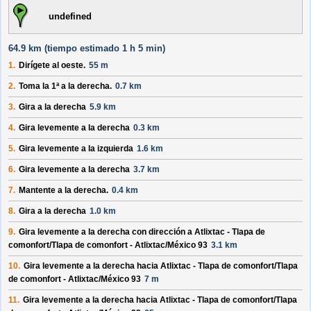
undefined
64.9 km (
tiempo estimado
1 h 5 min)
1.
Dirígete al
oeste
.
55 m
2.
Toma la 1ª a la
derecha
.
0.7 km
3.
Gira a la
derecha
5.9 km
4.
Gira levemente a la
derecha
0.3 km
5.
Gira levemente a la
izquierda
1.6 km
6.
Gira levemente a la
derecha
3.7 km
7.
Mantente a la
derecha
.
0.4 km
8.
Gira a la
derecha
1.0 km
9.
Gira levemente a la
derecha
con dirección a
Atlixtac - Tlapa de
comonfort/Tlapa de comonfort - Atlixtac/México 93
3.1 km
10.
Gira levemente a la
derecha
hacia
Atlixtac - Tlapa de comonfort/Tlapa
de comonfort - Atlixtac/México 93
7 m
11.
Gira levemente a la
derecha
hacia
Atlixtac - Tlapa de comonfort/Tlapa