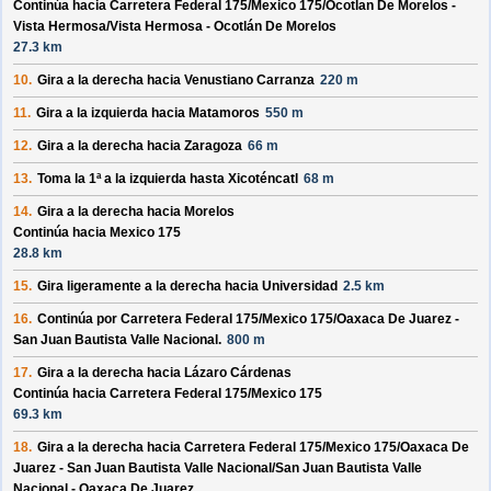
Continúa hacia Carretera Federal 175/
Mexico 175/
Ocotlan De Morelos -
Vista Hermosa/
Vista Hermosa - Ocotlán De Morelos
27.3 km
10.
Gira a la derecha hacia
Venustiano Carranza
220 m
11.
Gira a la izquierda hacia
Matamoros
550 m
12.
Gira a la derecha hacia
Zaragoza
66 m
13.
Toma la 1ª a la izquierda hasta
Xicoténcatl
68 m
14.
Gira a la derecha hacia
Morelos
Continúa hacia Mexico 175
28.8 km
15.
Gira ligeramente a la derecha hacia
Universidad
2.5 km
16.
Continúa por
Carretera Federal 175/
Mexico 175/
Oaxaca De Juarez -
San Juan Bautista Valle Nacional
.
800 m
17.
Gira a la derecha hacia
Lázaro Cárdenas
Continúa hacia Carretera Federal 175/
Mexico 175
69.3 km
18.
Gira a la derecha hacia
Carretera Federal 175/
Mexico 175/
Oaxaca De
Juarez - San Juan Bautista Valle Nacional/
San Juan Bautista Valle
Nacional - Oaxaca De Juarez