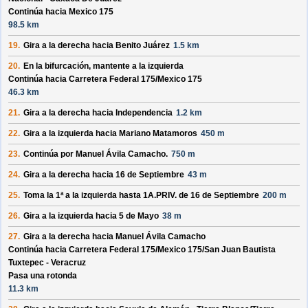
Continúa hacia Mexico 175
98.5 km
19.
Gira a la derecha hacia
Benito Juárez
1.5 km
20.
En la bifurcación, mantente a la izquierda
Continúa hacia Carretera Federal 175/
Mexico 175
46.3 km
21.
Gira a la derecha hacia
Independencia
1.2 km
22.
Gira a la izquierda hacia
Mariano Matamoros
450 m
23.
Continúa por
Manuel Ávila Camacho
.
750 m
24.
Gira a la derecha hacia
16 de Septiembre
43 m
25.
Toma la 1ª a la izquierda hasta
1A.PRIV. de 16 de Septiembre
200 m
26.
Gira a la izquierda hacia
5 de Mayo
38 m
27.
Gira a la derecha hacia
Manuel Ávila Camacho
Continúa hacia Carretera Federal 175/
Mexico 175/
San Juan Bautista
Tuxtepec - Veracruz
Pasa una rotonda
11.3 km