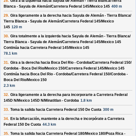
28.
Gira a la izquierda hacia
Sayula de Alemán - Tierra Blanca/
Tierra
Blanca - Sayula de Alemán/
Carretera Federal 145/
Mexico 145
400 m
29.
Gira ligeramente a la derecha hacia
Sayula de Alemán - Tierra Blanca/
Tierra Blanca - Sayula de Alemán/
Carretera Federal 145/
Mexico
145
120 m
30.
Gira totalmente a la izquierda hacia
Sayula de Alemán - Tierra Blanca/
Tierra Blanca - Sayula de Alemán/
Carretera Federal 145/
Mexico 145
Continúa hacia Carretera Federal 145/
Mexico 145
78.1 km
31.
Gira a la derecha hacia
Boca Del Rio - Cordoba/
Carretera Federal 150/
Cordoba - Boca Del Rio/
Mexico 150/
Carretera Federal 145/
Mexico 145
Continúa hacia Boca Del Rio - Cordoba/
Carretera Federal 150/
Cordoba -
Boca Del Rio/
Mexico 150
2.3 km
32.
Gira ligeramente a la derecha para incorporarte a
Carretera Federal
145D N/
Mexico 145D N/
Minatitlan - Cordoba
1.8 km
33.
Toma la salida hacia
Carretera Federal 150 De Cuota
300 m
34.
En la bifurcación, mantente a la derecha e incorpórate a
Carretera
Federal 150 De Cuota
44.3 km
35.
Toma la salida hacia
Carretera Federal 180/
Mexico 180/
Poza Rica -