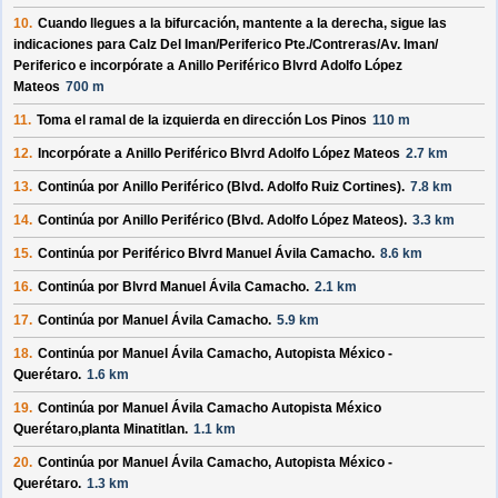
10.
Cuando llegues a la bifurcación, mantente a la derecha, sigue las
indicaciones para
Calz Del Iman/
Periferico Pte./
Contreras/
Av. Iman/
Periferico
e incorpórate a
Anillo Periférico Blvrd Adolfo López
Mateos
700 m
11.
Toma el ramal de la izquierda en dirección
Los Pinos
110 m
12.
Incorpórate a
Anillo Periférico Blvrd Adolfo López Mateos
2.7 km
13.
Continúa por
Anillo Periférico (Blvd. Adolfo Ruiz Cortines)
.
7.8 km
14.
Continúa por
Anillo Periférico (Blvd. Adolfo López Mateos)
.
3.3 km
15.
Continúa por
Periférico Blvrd Manuel Ávila Camacho
.
8.6 km
16.
Continúa por
Blvrd Manuel Ávila Camacho
.
2.1 km
17.
Continúa por
Manuel Ávila Camacho
.
5.9 km
18.
Continúa por
Manuel Ávila Camacho, Autopista México -
Querétaro
.
1.6 km
19.
Continúa por
Manuel Ávila Camacho Autopista México
Querétaro,planta Minatitlan
.
1.1 km
20.
Continúa por
Manuel Ávila Camacho, Autopista México -
Querétaro
.
1.3 km