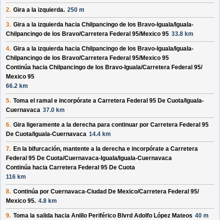
2.
Gira a la izquierda.
250 m
3.
Gira a la izquierda hacia
Chilpancingo de los Bravo-Iguala/
Iguala-
Chilpancingo de los Bravo/
Carretera Federal 95/
Mexico 95
33.8 km
4.
Gira a la izquierda hacia
Chilpancingo de los Bravo-Iguala/
Iguala-
Chilpancingo de los Bravo/
Carretera Federal 95/
Mexico 95
Continúa hacia Chilpancingo de los Bravo-Iguala/
Carretera Federal 95/
Mexico 95
66.2 km
5.
Toma el ramal e incorpórate a
Carretera Federal 95 De Cuota/
Iguala-
Cuernavaca
37.0 km
6.
Gira ligeramente a la derecha para continuar por
Carretera Federal 95
De Cuota/
Iguala-Cuernavaca
14.4 km
7.
En la bifurcación, mantente a la derecha e incorpórate a
Carretera
Federal 95 De Cuota/
Cuernavaca-Iguala/
Iguala-Cuernavaca
Continúa hacia Carretera Federal 95 De Cuota
116 km
8.
Continúa por
Cuernavaca-Ciudad De Mexico/
Carretera Federal 95/
Mexico 95
.
4.8 km
9.
Toma la salida hacia
Anillo Periférico Blvrd Adolfo López Mateos
40 m