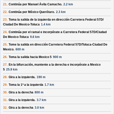
21.
Continúa por
Manuel Ávila Camacho
.
2.2 km
22.
Continúa por
México Querétaro
.
2.3 km
23.
Toma la salida de la izquierda en dirección
Carretera Federal 57D/
Ciudad De Mexico-Toluca
1.4 km
24.
Continúa por el ramal e incorpórate a
Carretera Federal 57D/
Ciudad
De Mexico-Toluca
9.6 km
25.
Tome la salida en dirección
Carretera Federal 57D/
Toluca-Ciudad De
Mexico
.
600 m
26.
Toma la salida hacia
Mexico 5
900 m
27.
En la bifurcación, mantente a la derecha e incorpórate a
Mexico
5
25.9 km
28.
Gira a la izquierda.
190 m
29.
Toma la 1ª a la izquierda
1.7 km
30.
Gira a la derecha
800 m
31.
Gira a la izquierda.
3.7 km
32.
Gira a la derecha
3.0 km