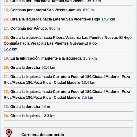
14.
Gira a la derecha hacia
Tamuin-san Vicente
36.1 km
15.
Continúa por
Lateral San Vicente-tamuin
.
850 m
16.
Gira a la izquierda hacia
Lateral San Vicente-el Higo
14.7 km
17.
Continúa por
Pánuco
.
800 m
18.
Gira a la izquierda hacia
Ribera/
Veracruz Las Puentes Nuevas-El Higo
Continúa hacia Veracruz Las Puentes Nuevas-El Higo
12.2 km
19.
En la bifurcación, mantente a la izquierda
15.9 km
20.
Gira a la derecha
52.4 km
21.
Gira a la izquierda hacia
Carretera Federal 180/
Ciudad Madero - Poza
Rica/
Mexico 180/
Poza Rica - Ciudad Madero
13.4 km
22.
Gira a la izquierda hacia
Carretera Federal 180/
Ciudad Madero - Poza
Rica/
Mexico 180/
Poza Rica - Ciudad Madero
7.5 km
23.
Gira a la derecha
44 m
24.
Gira a la izquierda.
2.3 km
Carretera desconocida