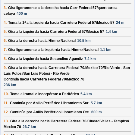
3.
Gira ligeramente a la derecha hacia
Carr Federal 57/
queretaro a
celaya
400 m
4.
Toma la 1ª a la izquierda hacia
Carretera Federal 57/
Mexico 57
24 m
5.
Gira a la izquierda hacia
Carretera Federal 57/
Mexico 57
1.4 km
6.
Gira a la derecha hacia
Himno Nacional
10.5 km
7.
Gira ligeramente a la izquierda hacia
Himno Nacional
1.1 km
8.
Gira a la izquierda hacia
Secundino Agundiz
7.4 km
9.
Gira a la derecha hacia
Carretera Federal 70/
Mexico 70/
Rio Verde - San
Luis Potosi/
San Luis Potosi - Rio Verde
Continúa hacia Carretera Federal 70/
Mexico 70
236 km
10.
Toma el ramal e incorpórate a
Periférico
5.4 km
11.
Continúa por
Anillo Periférico Libramiento Sur
.
5.7 km
12.
Continúa por
Anillo Periférico Libramiento Ote
.
600 m
13.
Gira a la derecha hacia
Carretera Federal 70/
Ciudad Valles - Tampico/
Mexico 70
26.7 km