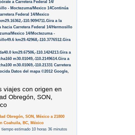
pórate a Carretera Federal 14/​
illo - Moctezuma/​Mexico 14Continúa
arretera Federal 14/​Mexico
km29.16362,-110.9094711.Gira a la
 hacia Carretera Federal 14/​Hermosillo
zuma/​Mexico 14/​Moctezuma -
llo49.6 km29.42968,-110.3776512.Gira
da40.0 km29.67506,-110.1424213.Gira a
cha160 m30.01049,-110.2149614.Gira a
cha100 m30.01069,-110.21331 Carretera
ocida Datos del mapa ©2012 Google,
s viajes con origen en
ad Obregón, SON,
co
dad Obregón, SON, México a 21800
on Coahuila, BC, México
 tiempo estimado 10 horas 36 minutos