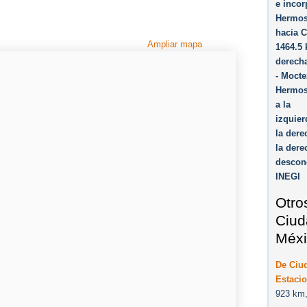
e incor
Hermos
hacia C
Ampliar mapa
1464.5 
derecha
- Mocte
Hermosi
a la
izquier
la dere
la dere
descon
INEGI
Otro
Ciud
Méxi
De Ciu
Estaci
923 km,