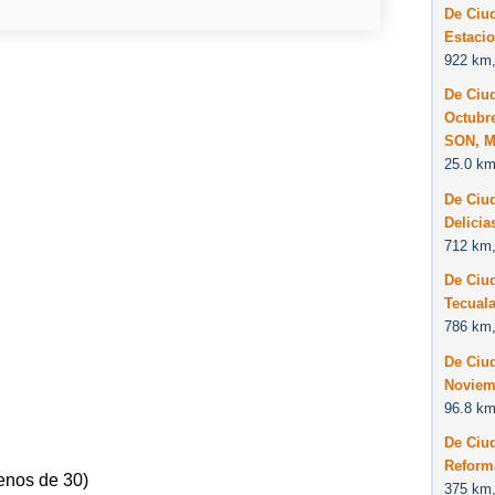
De Ciu
Estaci
922 km,
De Ciu
Octubr
SON, M
25.0 km
De Ciu
Delicia
712 km,
De Ciu
Tecual
786 km,
De Ciu
Noviem
96.8 km
De Ciu
Reform
enos de 30)
375 km,