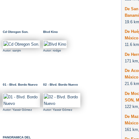
De San
Banami
19.6 km
De Hué
Cd Obregon Son.
Blvd Kino
México
11.6 km
Autor: sanjm
Autor: rodge
De Her
171 km,
De Aco
México
21.6 km
01 - Blvd. Bordo Nuevo
02 - Blvd. Bordo Nuevo
De Moc
SON, M
122 km,
Autor: Yassir Gómez
Autor: Yassir Gómez
De Maz
México
161 km,
PANORAMICA DEL