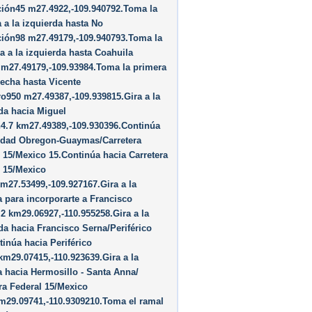
ción45 m27.4922,-109.940792.Toma la
 a la izquierda hasta No
ción98 m27.49179,-109.940793.Toma la
 a la izquierda hasta Coahuila
 m27.49179,-109.93984.Toma la primera
recha hasta Vicente
o950 m27.49387,-109.939815.Gira a la
da hacia Miguel
4.7 km27.49389,-109.930396.Continúa
udad Obregon-Guaymas/​Carretera
 15/​Mexico 15.Continúa hacia Carretera
 15/​Mexico
m27.53499,-109.927167.Gira a la
 para incorporarte a Francisco
2 km29.06927,-110.955258.Gira a la
da hacia Francisco Serna/​Periférico
inúa hacia Periférico
km29.07415,-110.923639.Gira a la
 hacia Hermosillo - Santa Anna/​
ra Federal 15/​Mexico
m29.09741,-110.9309210.Toma el ramal