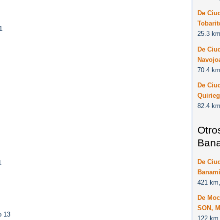
De Ciu
Tobari
1
25.3 km
De Ciu
Navojo
70.4 km
De Ciu
Quirie
82.4 km
Otro
Bana
De Ciu
1
Banami
421 km,
De Moc
SON, M
o 13
122 km,