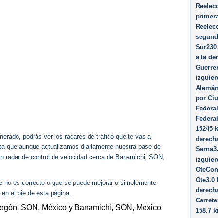
Reelec
primera
Reelec
segunda
Sur230
a la de
Guerrer
izquier
Alemán
por Ci
Federal
Federal
15245 k
erado, podrás ver los radares de tráfico que te vas a
derecha
enta que aunque actualizamos diariamente nuestra base de
Serna3.
gún radar de control de velocidad cerca de Banamichi, SON,
izquier
OteCont
Ote3.0 
ue no es correcto o que se puede mejorar o simplemente
derecha
 en el pie de esta página.
Carrete
regón, SON, México y Banamichi, SON, México
158.7 k