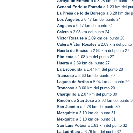
Arroyo de Enmedio
a 3.28 km del punto 2
General Enrique Estrada
a 1.23 km del pu
La Presa de lo de Borrego
a 3.28 km del p
Los Ángeles
a 0.47 km del punto 24
Angeles
a 0.47 km del punto 24
Calera
a 2.08 km del punto 24
Victor Rosales
a 2.09 km del punto 26
Calera Víctor Rosales
a 2.09 km del punto
Huerta de Enciso
a 2.89 km del punto 27
Pimienta
a 1.08 km del punto 27
Huerta
a 2.89 km del punto 27
La Escondida
a 1.47 km del punto 28
Trancoso
a 3.60 km del punto 29
Laguna de Arriba
a 5.04 km del punto 29
Troncoso
a 3.60 km del punto 29
Charquillo
a 2.07 km del punto 30
Rincón de San José
a 2.93 km del punto 3
San Juanito
a 2.78 km del punto 30
Mezquitic
a 3.10 km del punto 31
Mexquitic
a 3.10 km del punto 31
San Luis Potosí
a 1.91 km del punto 32
La Ladrillera
a 3.76 km del punto 32