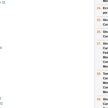
Mex
o 11
24.
En 
por
25.
Gir
Car
26.
Gir
Car
27.
Gir
14
Car
Fed
Mor
Con
Mex
28.
Tom
Car
Mor
Con
Mex
2
29.
Gir
22
Car