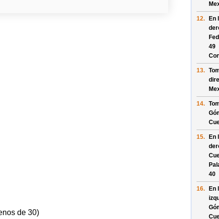
Mex
12.
En 
der
Fed
49
Con
13.
Tom
dir
Mex
14.
Tom
Góm
Cu
15.
En 
der
Cue
Pal
40
16.
En 
izq
Góm
enos de 30)
Cu