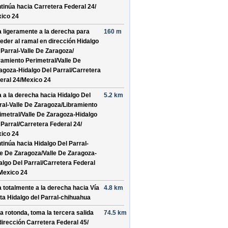
tinúa hacia Carretera Federal 24/
ico 24
a ligeramente a la derecha para
160 m
eder al ramal en dirección
Hidalgo
 Parral-Valle De Zaragoza/
ramiento Perimetral/
Valle De
agoza-Hidalgo Del Parral/
Carretera
eral 24/
Mexico 24
a a la derecha hacia
Hidalgo Del
5.2 km
ral-Valle De Zaragoza/
Libramiento
imetral/
Valle De Zaragoza-Hidalgo
 Parral/
Carretera Federal 24/
ico 24
tinúa hacia Hidalgo Del Parral-
le De Zaragoza/
Valle De Zaragoza-
algo Del Parral/
Carretera Federal
Mexico 24
a totalmente a la derecha hacia
Vía
4.8 km
ta Hidalgo del Parral-chihuahua
la rotonda, toma la
tercera
salida
74.5 km
dirección
Carretera Federal 45/