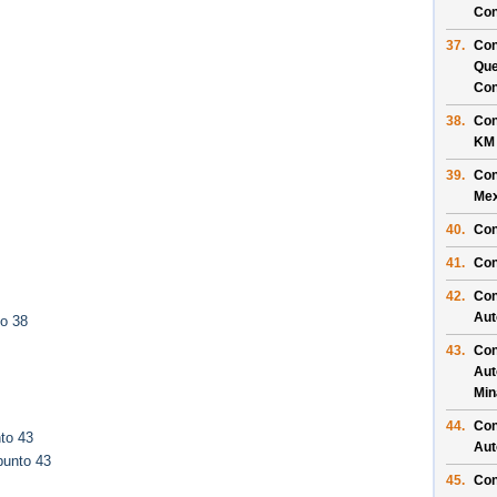
Con
37.
Con
Que
Con
38.
Con
KM
39.
Con
Mex
40.
Con
41.
Con
42.
Con
Aut
to 38
43.
Con
Aut
Min
44.
Con
to 43
Aut
punto 43
45.
Con