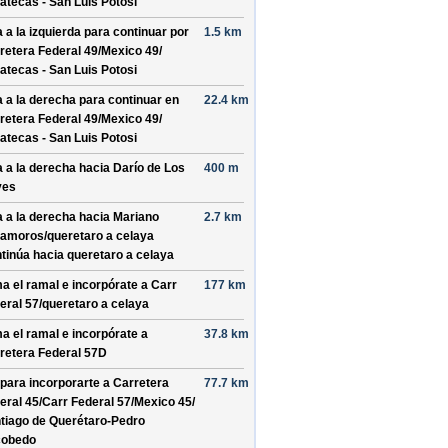
atecas - San Luis Potosi
a a la izquierda para continuar por
1.5 km
retera Federal 49/
Mexico 49/
atecas - San Luis Potosi
a a la derecha para continuar en
22.4 km
retera Federal 49/
Mexico 49/
atecas - San Luis Potosi
a a la derecha hacia
Darío de Los
400 m
yes
a a la derecha hacia
Mariano
2.7 km
amoros/
queretaro a celaya
tinúa hacia queretaro a celaya
a el ramal e incorpórate a
Carr
177 km
eral 57/
queretaro a celaya
a el ramal e incorpórate a
37.8 km
retera Federal 57D
 para incorporarte a
Carretera
77.7 km
eral 45/
Carr Federal 57/
Mexico 45/
tiago de Querétaro-Pedro
cobedo