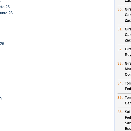
Zac
3
nto 23
30.
Gir
unto 23
Car
Zac
31.
Gir
Car
Zac
 26
32.
Gir
Re
33.
Gir
Mat
Con
34.
Tom
Fed
35.
Tom
0
Car
36.
Sal
Fed
San
Es