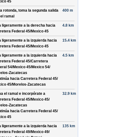
ico 45
la rotonda, toma la
segunda
salida
400 m
 el ramal
a ligeramente a la derecha hacia
4.8 km
retera Federal 45/
Mexico 45
a ligeramente a la izquierda hacia
15.4 km
retera Federal 45/
Mexico 45
a ligeramente a la izquierda hacia
4.5 km
retera Federal 45/
Carretera
eral 54/
Mexico 45/
Mexico 54/
elos-Zacatecas
tinúa hacia Carretera Federal 45/
ico 45/
Morelos-Zacatecas
a el ramal e incorpórate a
32.9 km
retera Federal 45/
Mexico 45/
elos-Zacatecas
tinúa hacia Carretera Federal 45/
ico 45
a ligeramente a la izquierda hacia
135 km
retera Federal 49/
Mexico 49/