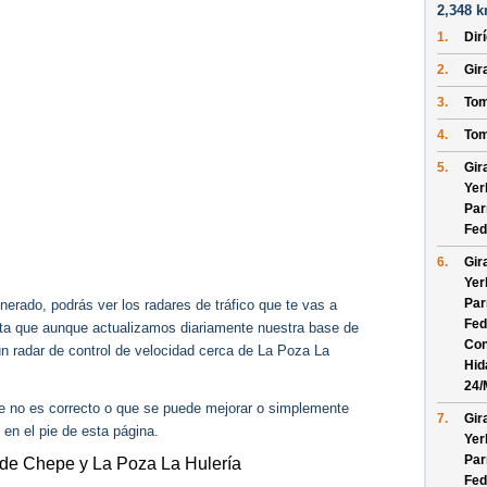
2,348 k
1.
Dir
2.
Gir
3.
Tom
4.
Tom
5.
Gir
Yer
Par
Fed
6.
Gir
Yer
Par
erado, podrás ver los radares de tráfico que te vas a
Fed
enta que aunque actualizamos diariamente nuestra base de
Con
gún radar de control de velocidad cerca de La Poza La
Hid
24/
ue no es correcto o que se puede mejorar o simplemente
7.
Gir
 en el pie de esta página.
Yer
Par
 de Chepe y La Poza La Hulería
Fed