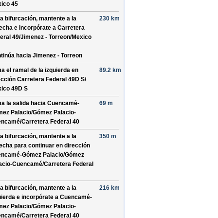
ico 45
la bifurcación, mantente a la
230 km
echa e incorpórate a
Carretera
eral 49/
Jimenez - Torreon/
Mexico
tinúa hacia Jimenez - Torreon
a el ramal de la izquierda en
89.2 km
ección
Carretera Federal 49D S/
ico 49D S
a la salida hacia
Cuencamé-
69 m
ez Palacio/
Gómez Palacio-
encamé/
Carretera Federal 40
la bifurcación, mantente a la
350 m
echa para continuar en dirección
ncamé-Gómez Palacio/
Gómez
acio-Cuencamé/
Carretera Federal
la bifurcación, mantente a la
216 km
uierda e incorpórate a
Cuencamé-
ez Palacio/
Gómez Palacio-
encamé/
Carretera Federal 40