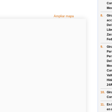
Con
Mex
8.
Gir
Ampliar mapa
acc
Del
Lib
Zar
Fed
9.
Gir
Par
Per
Del
Mex
Con
Val
Hid
24/
10.
Gir
Cor
11.
En 
en 