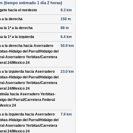
m (
tiempo estimado
1 día 2 horas)
ígete hacia el
nordeste
8.3 km
a a la derecha
150 m
a la 1ª a la derecha
88 m
a la 1ª a la izquierda
6.4 km
a a la derecha hacia
Aserradero
50.9 km
bitas-Hidalgo del Parral/
Hidalgo del
ral-Aserradero Yerbitas/
Carretera
eral 24/
Mexico 24
a a la izquierda hacia
Aserradero
23.0 km
bitas-Hidalgo del Parral/
Hidalgo del
ral-Aserradero Yerbitas/
Carretera
eral 24/
Mexico 24
tinúa hacia Aserradero Yerbitas-
algo del Parral/
Carretera Federal
Mexico 24
a a la izquierda hacia
Aserradero
7.9 km
bitas-Hidalgo del Parral/
Hidalgo del
ral-Aserradero Yerbitas/
Carretera
eral 24/
Mexico 24