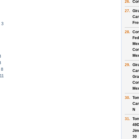
26.
Con
27.
Gir
Car
Fres
 3
28.
Con
Fed
Mex
Con
Mex
8
8
29.
Gir
 8
Car
11
Gra
Con
Mex
30.
Tom
Car
N
31.
Tom
49D
Jim
30