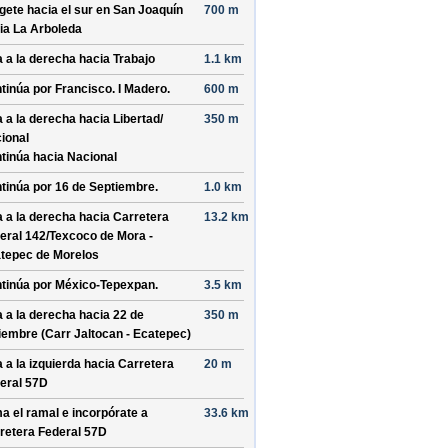
ígete hacia el
sur
en
San Joaquín
700 m
ia
La Arboleda
a a la derecha hacia
Trabajo
1.1 km
tinúa por
Francisco. I Madero
.
600 m
a a la derecha hacia
Libertad/
350 m
ional
tinúa hacia Nacional
tinúa por
16 de Septiembre
.
1.0 km
a a la derecha hacia
Carretera
13.2 km
eral 142/
Texcoco de Mora -
tepec de Morelos
tinúa por
México-Tepexpan
.
3.5 km
a a la derecha hacia
22 de
350 m
iembre (Carr Jaltocan - Ecatepec)
a a la izquierda hacia
Carretera
20 m
eral 57D
a el ramal e incorpórate a
33.6 km
retera Federal 57D