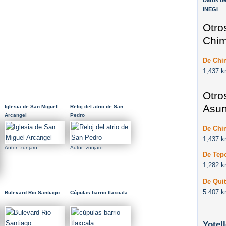
Datos de
INEGI
Otro
Chim
De Chi
1,437 k
Otro
Asun
Iglesia de San Miguel
Reloj del atrio de San
Arcangel
Pedro
De Chi
1,437 k
Autor: zunjaro
Autor: zunjaro
De Tep
1,282 k
De Qui
5.407 k
Bulevard Rio Santiago
Cúpulas barrio tlaxcala
Yotel