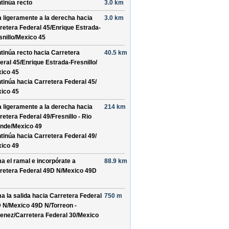
tinúa recto
3.0 km
a ligeramente a la derecha hacia
3.0 km
retera Federal 45/
Enrique Estrada-
nillo/
Mexico 45
tinúa recto hacia
Carretera
40.5 km
eral 45/
Enrique Estrada-Fresnillo/
ico 45
tinúa hacia Carretera Federal 45/
ico 45
a ligeramente a la derecha hacia
214 km
retera Federal 49/
Fresnillo - Rio
nde/
Mexico 49
tinúa hacia Carretera Federal 49/
ico 49
a el ramal e incorpórate a
88.9 km
retera Federal 49D N/
Mexico 49D
a la salida hacia
Carretera Federal
750 m
 N/
Mexico 49D N/
Torreon -
enez/
Carretera Federal 30/
Mexico