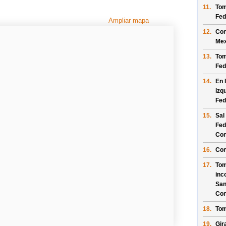
11.
Tom
Fed
Ampliar mapa
12.
Con
Mex
13.
Tom
Fed
14.
En 
izq
Fed
15.
Sal
Fed
Con
16.
Con
17.
Tom
inc
San
Con
18.
Tom
19.
Gir