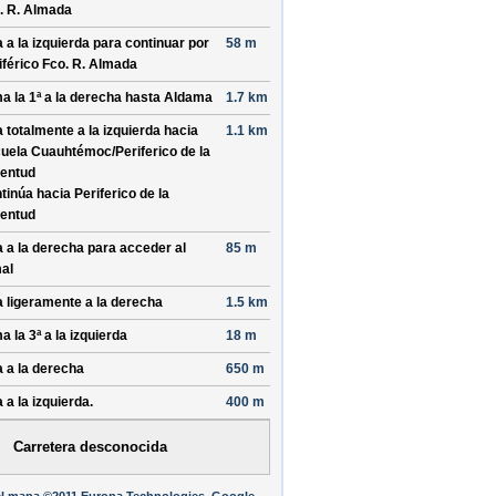
. R. Almada
a a la izquierda para continuar por
58 m
iférico Fco. R. Almada
a la 1ª a la derecha hasta
Aldama
1.7 km
a totalmente a la izquierda hacia
1.1 km
uela Cuauhtémoc/
Periferico de la
entud
tinúa hacia Periferico de la
entud
a a la derecha para acceder al
85 m
al
a ligeramente a la derecha
1.5 km
a la 3ª a la izquierda
18 m
a a la derecha
650 m
 a la izquierda.
400 m
Carretera desconocida