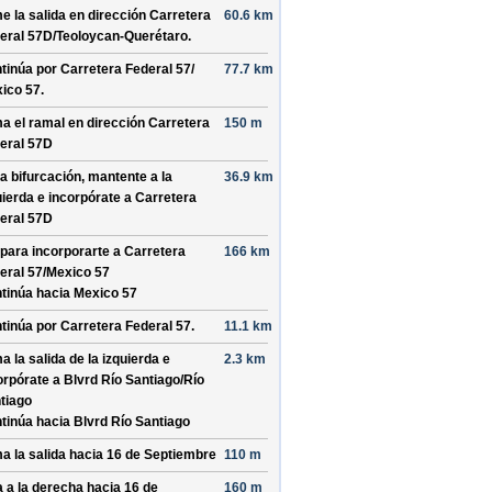
e la salida en dirección
Carretera
60.6 km
eral 57D/
Teoloycan-Querétaro
.
tinúa por
Carretera Federal 57/
77.7 km
ico 57
.
a el ramal en dirección
Carretera
150 m
eral 57D
la bifurcación, mantente a la
36.9 km
uierda e incorpórate a
Carretera
eral 57D
 para incorporarte a
Carretera
166 km
eral 57/
Mexico 57
tinúa hacia Mexico 57
tinúa por
Carretera Federal 57
.
11.1 km
a la salida de la izquierda e
2.3 km
orpórate a
Blvrd Río Santiago/
Río
tiago
tinúa hacia Blvrd Río Santiago
a la salida hacia
16 de Septiembre
110 m
a a la derecha hacia
16 de
160 m