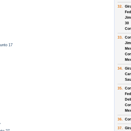
32.
Gir
Fed
Jim
30
Con
33.
Con
Jim
unto 17
Mex
Con
Mex
34.
Gir
Car
Sau
35.
Con
Fed
Del
Con
Mex
36.
Con
7
37.
Gir
nto 27