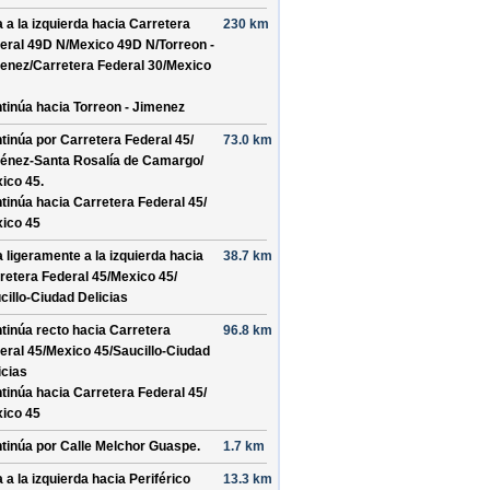
a a la izquierda hacia
Carretera
230 km
eral 49D N/
Mexico 49D N/
Torreon -
enez/
Carretera Federal 30/
Mexico
tinúa hacia Torreon - Jimenez
tinúa por
Carretera Federal 45/
73.0 km
énez-Santa Rosalía de Camargo/
ico 45
.
tinúa hacia Carretera Federal 45/
ico 45
a ligeramente a la izquierda hacia
38.7 km
retera Federal 45/
Mexico 45/
cillo-Ciudad Delicias
tinúa recto hacia
Carretera
96.8 km
eral 45/
Mexico 45/
Saucillo-Ciudad
icias
tinúa hacia Carretera Federal 45/
ico 45
tinúa por
Calle Melchor Guaspe
.
1.7 km
a a la izquierda hacia
Periférico
13.3 km