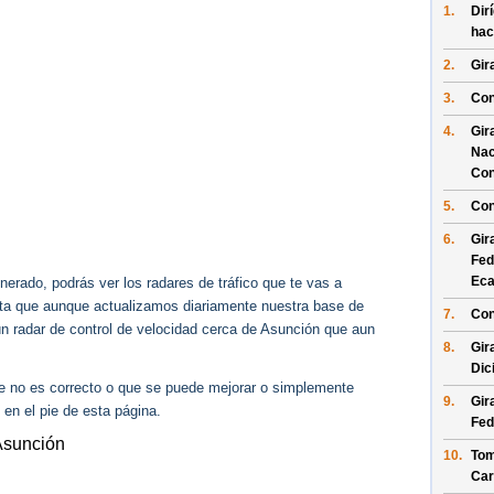
1.
Dir
hac
2.
Gir
3.
Con
4.
Gir
Nac
Con
5.
Con
6.
Gir
Fed
Eca
erado, podrás ver los radares de tráfico que te vas a
enta que aunque actualizamos diariamente nuestra base de
7.
Con
gún radar de control de velocidad cerca de Asunción que aun
8.
Gir
Dic
ue no es correcto o que se puede mejorar o simplemente
9.
Gir
 en el pie de esta página.
Fed
Asunción
10.
Tom
Car