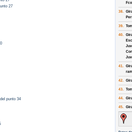
Fco
unto 27
38.
Gir
Per
39.
Tom
40.
Gir
Esc
30
Juv
Con
Juv
41.
Gir
ram
42.
Gir
43.
Tom
44.
Gir
del punto 34
45.
Gira
5