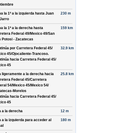
tiembre
a la 1ª a la izquierda hasta
Juan
230 m
 Jarro
a la 1ª a la derecha hasta
159 km
retera Federal 49/
Mexico 49/
San
s Potosi - Zacatecas
tinúa por
Carretera Federal 45/
32.9 km
ico 45/
Ojocaliente-Trancoso
.
tinúa hacia Carretera Federal 45/
ico 45
a ligeramente a la derecha hacia
25.8 km
retera Federal 45/
Carretera
eral 54/
Mexico 45/
Mexico 54/
atecas-Morelos
tinúa hacia Carretera Federal 45/
ico 45
a a la derecha
12 m
a a la izquierda para acceder al
180 m
al