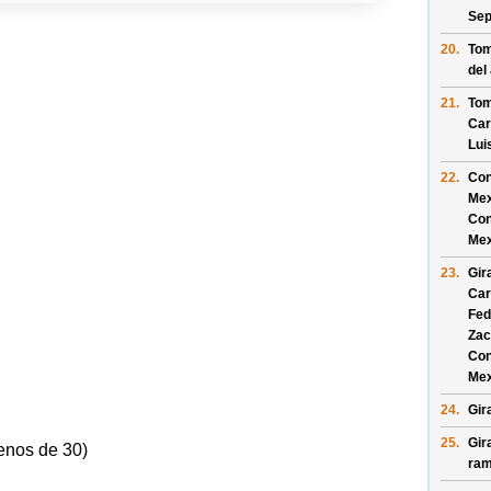
Sep
20.
Tom
del
21.
Tom
Car
Lui
22.
Con
Mex
Con
Mex
23.
Gir
Car
Fed
Zac
Con
Mex
24.
Gir
25.
Gir
enos de 30)
ram