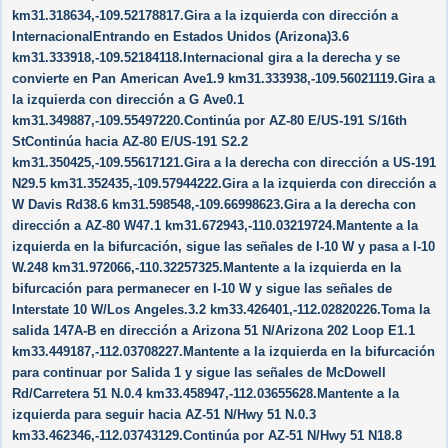
km31.318634,-109.52178817.Gira a la izquierda con dirección a
InternacionalEntrando en Estados Unidos (Arizona)3.6
km31.333918,-109.52184118.Internacional gira a la derecha y se
convierte en Pan American Ave1.9 km31.333938,-109.56021119.Gira a
la izquierda con dirección a G Ave0.1
km31.349887,-109.55497220.Continúa por AZ-80 E/US-191 S/16th
StContinúa hacia AZ-80 E/US-191 S2.2
km31.350425,-109.55617121.Gira a la derecha con dirección a US-191
N29.5 km31.352435,-109.57944222.Gira a la izquierda con dirección a
W Davis Rd38.6 km31.598548,-109.66998623.Gira a la derecha con
dirección a AZ-80 W47.1 km31.672943,-110.03219724.Mantente a la
izquierda en la bifurcación, sigue las señales de I-10 W y pasa a I-10
W.248 km31.972066,-110.32257325.Mantente a la izquierda en la
bifurcación para permanecer en I-10 W y sigue las señales de
Interstate 10 W/Los Angeles.3.2 km33.426401,-112.02820226.Toma la
salida 147A-B en dirección a Arizona 51 N/Arizona 202 Loop E1.1
km33.449187,-112.03708227.Mantente a la izquierda en la bifurcación
para continuar por Salida 1 y sigue las señales de McDowell
Rd/Carretera 51 N.0.4 km33.458947,-112.03655628.Mantente a la
izquierda para seguir hacia AZ-51 N/Hwy 51 N.0.3
km33.462346,-112.03743129.Continúa por AZ-51 N/Hwy 51 N18.8