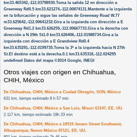
km33.465342,-112.03798930.Toma la salida 12 en dirección a
Greenway Rd0.5 km33.621274,-112.00874131.Mantente a la izquierda
en la bifurcación y sigue las señales de Greenway Road W.77
m33.625642,-112.00641232.Gira a la izquierda con dirección a E
Greenway Rd1.2 km33.626259,-112.00667733.Gira a la derecha con
dirección a N 29th St1.0 km33.626406,-112.01988734.Gira a la
izquierda con dirección a E Grandview Rd0.4
km33.635291,-112.0199735.Toma la 3ª a la izquierda hacia N 27th
St.El destino está a la derecha.0.1 km33.635318,-112.024295
undefined Datos del mapa ©2014 Google, INEGI
Otros viajes con origen en Chihuahua,
CHIH, México
De Chihuahua, CHIH, México a Ciudad Obregón, SON, México
631 km, tiempo estimado 8 h 57 min
De Chihuahua, CHIH, México a San Luis, Misuri 63147, EE. UU.
2.117 km, tiempo estimado 19h 33 min
De Chihuahua, CHIH, México a 10519 Jenaro Street Southwest,
Albuquerque, Nuevo México 87121, EE. UU.
801 km, tiempo estimado 7h 46 min