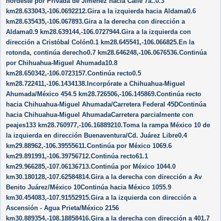
nordeste por Privada de Jiménez hacia Calle 7a..0.3
km28.633043,-106.0692212.Gira a la izquierda hacia Aldama0.6
km28.635435,-106.067893.Gira a la derecha con dirección a
Aldama0.9 km28.639144,-106.0727944.Gira a la izquierda con
dirección a Cristóbal Colón0.1 km28.645541,-106.066825.En la
rotonda, continúa derecho0.7 km28.646248,-106.0676536.Continúa
por Chihuahua-Miguel Ahumada10.8
km28.650342,-106.0723157.Continúa recto0.5
km28.722411,-106.1434138.Incorpórate a Chihuahua-Miguel
Ahumada/México 454.5 km28.726506,-106.145869.Continúa recto
hacia Chihuahua-Miguel Ahumada/Carretera Federal 45DContinúa
hacia Chihuahua-Miguel AhumadaCarretera parcialmente con
peajes133 km28.760977,-106.16889210.Toma la rampa México 10 de
la izquierda en dirección Buenaventura/Cd. Juárez Libre0.4
km29.88962,-106.39555611.Continúa por México 1069.6
km29.891991,-106.39756712.Continúa recto61.1
km29.966285,-107.06136713.Continúa por México 1044.0
km30.180128,-107.62584814.Gira a la derecha con dirección a Av
Benito Juárez/México 10Continúa hacia México 1055.9
km30.454083,-107.91552915.Gira a la izquierda con dirección a
Ascensión - Agua Prieta/México 2156
km30.889354,-108.18858416.Gira a la derecha con dirección a 401.7