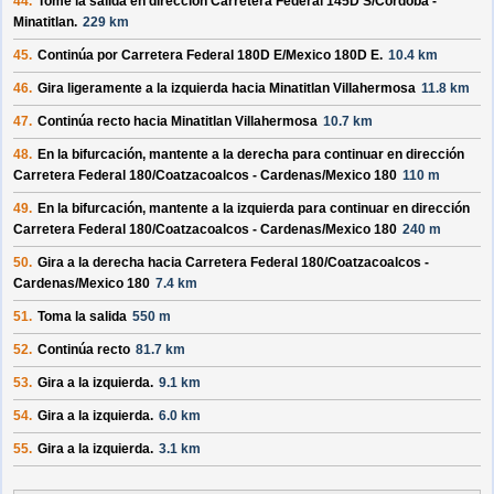
44.
Tome la salida en dirección
Carretera Federal 145D S/
Cordoba -
Minatitlan
.
229 km
45.
Continúa por
Carretera Federal 180D E/
Mexico 180D E
.
10.4 km
46.
Gira ligeramente a la izquierda hacia
Minatitlan Villahermosa
11.8 km
47.
Continúa recto hacia
Minatitlan Villahermosa
10.7 km
48.
En la bifurcación, mantente a la derecha para continuar en dirección
Carretera Federal 180/
Coatzacoalcos - Cardenas/
Mexico 180
110 m
49.
En la bifurcación, mantente a la izquierda para continuar en dirección
Carretera Federal 180/
Coatzacoalcos - Cardenas/
Mexico 180
240 m
50.
Gira a la derecha hacia
Carretera Federal 180/
Coatzacoalcos -
Cardenas/
Mexico 180
7.4 km
51.
Toma la salida
550 m
52.
Continúa recto
81.7 km
53.
Gira a la izquierda.
9.1 km
54.
Gira a la izquierda.
6.0 km
55.
Gira a la izquierda.
3.1 km