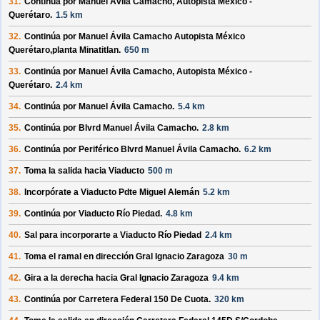
31.
Continúa por
Manuel Ávila Camacho, Autopista México -
Querétaro
.
1.5 km
32.
Continúa por
Manuel Ávila Camacho Autopista México
Querétaro,planta Minatitlan
.
650 m
33.
Continúa por
Manuel Ávila Camacho, Autopista México -
Querétaro
.
2.4 km
34.
Continúa por
Manuel Ávila Camacho
.
5.4 km
35.
Continúa por
Blvrd Manuel Ávila Camacho
.
2.8 km
36.
Continúa por
Periférico Blvrd Manuel Ávila Camacho
.
6.2 km
37.
Toma la salida hacia
Viaducto
500 m
38.
Incorpórate a
Viaducto Pdte Miguel Alemán
5.2 km
39.
Continúa por
Viaducto Río Piedad
.
4.8 km
40.
Sal para incorporarte a
Viaducto Río Piedad
2.4 km
41.
Toma el ramal en dirección
Gral Ignacio Zaragoza
30 m
42.
Gira a la derecha hacia
Gral Ignacio Zaragoza
9.4 km
43.
Continúa por
Carretera Federal 150 De Cuota
.
320 km