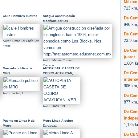
México
713 km,
Calle Hombres Ilustres
Antigua construcción
De Cent
diseñada por los
946 km,
ingleses hacía 1908,
mejor conocida como
De Cent
Los Blocks. Nos vemos
23.9 km
en
Autor: Emanuel Enríquez
http://matiasromero.educanet.com.mx
Freire
De Cent
juarez
Autor: Matias Romero
1,604 k
Oaxaca
Mercado publico de
AUTOPISTA. CASETA DE
De Cent
MRO
COBRO ACAYUCAN,
VER.
interna
906 km,
Autor: vichug1
De Cent
877 km,
Autor: JASC 13
De Cent
indepe
Puente en Linea 9 del
Metro Linea A sobre
1,125 k
Metro
Zaragoza
De CEN