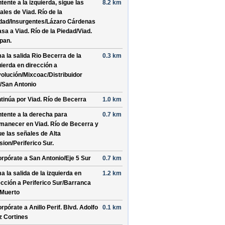
tente a la
izquierda
, sigue las
8.2 km
ales de
Viad. Río de la
dad
/
Insurgentes
/
Lázaro Cárdenas
asa a
Viad. Río de la Piedad
/
Viad.
lpan
.
a la salida
Rio Becerra
de la
0.3 km
uierda
en dirección a
olución
/
Mixcoac
/
Distribuidor
/
San Antonio
tinúa por
Viad. Río de Becerra
1.0 km
tente a la
derecha
para
0.7 km
manecer en
Viad. Río de Becerra
y
ue las señales de
Alta
sion
/
Periferico Sur
.
orpórate a
San Antonio
/
Eje 5 Sur
0.7 km
a la salida de la
izquierda
en
1.2 km
ección a
Periferico Sur
/
Barranca
 Muerto
orpórate a
Anillo Perif. Blvd. Adolfo
0.1 km
z Cortines