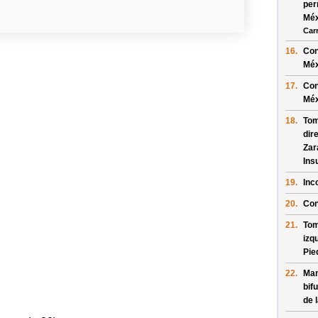
per
Méx
Car
16.
Con
Méx
17.
Con
Méx
18.
Tom
dir
Zar
Ins
19.
Inc
20.
Con
21.
Tom
izq
Pie
22.
Man
bif
de 