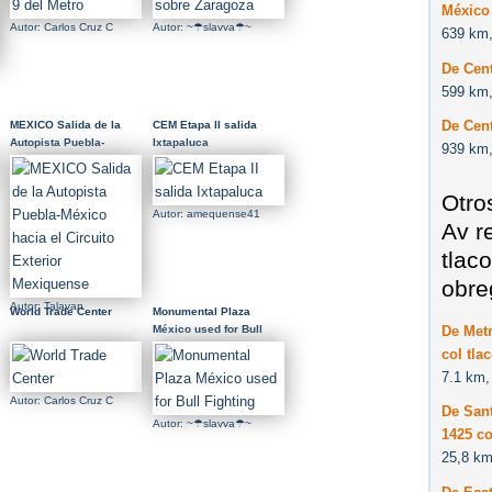
México
Autor: Carlos Cruz C
Autor: ~☂slavva☂~
639 km,
De Cent
599 km,
De Cent
MEXICO Salida de la
CEM Etapa II salida
Autopista Puebla-
Ixtapaluca
939 km,
México hacia el Circuito
Exterior Mexiquense
Otro
Autor: amequense41
Av r
tlac
obre
Autor: Talavan
World Trade Center
Monumental Plaza
De Metr
México used for Bull
Fighting
col tla
7.1 km,
Autor: Carlos Cruz C
De Sant
Autor: ~☂slavva☂~
1425 co
25,8 km