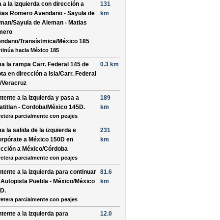
a a la
izquierda
con dirección a
131
ias Romero Avendano - Sayula de
km
eman
/
Sayula de Aleman - Matias
mero
endano
/
Transístmica
/
México 185
tinúa hacia México 185
a la rampa
Carr. Federal 145 de
0.3 km
ta
en dirección a
Isla
/
Carr. Federal
/
Veracruz
tente a la
izquierda
y pasa a
189
atitlan - Cordoba
/
México 145D
.
km
retera parcialmente con peajes
a la salida de la
izquierda
e
231
orpórate a
México 150D
en
km
ección a
México
/
Córdoba
retera parcialmente con peajes
tente a la
izquierda
para continuar
81.6
r
Autopista Puebla - México
/
México
km
0D
.
retera parcialmente con peajes
tente a la
izquierda
para
12.0