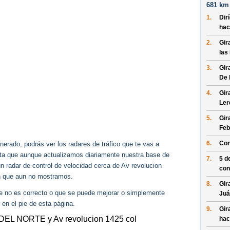
681 km 
1.
Dir
hac
2.
Gir
las
3.
Gir
De 
4.
Gir
Ler
5.
Gir
Feb
6.
Con
erado, podrás ver los radares de tráfico que te vas a
enta que aunque actualizamos diariamente nuestra base de
7.
5 d
ún radar de control de velocidad cerca de Av revolucion
con
on que aun no mostramos.
8.
Gir
ue no es correcto o que se puede mejorar o simplemente
Juá
 en el pie de esta página.
9.
Gir
DEL NORTE y Av revolucion 1425 col
hac