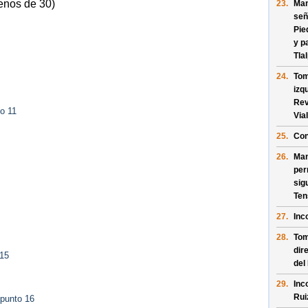
enos de 30)
23.
Man
señ
Pie
y p
Tla
24.
Tom
izq
Rev
o 11
Vial
25.
Con
26.
Man
per
sig
Ten
27.
Inc
28.
Tom
dir
 15
del
29.
Inc
Rui
 punto 16