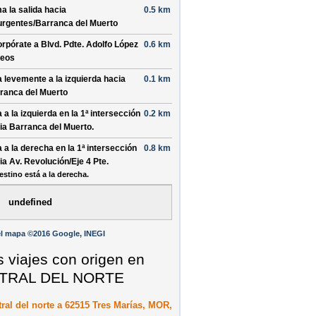
a la salida hacia
0.5 km
urgentes
/
Barranca del Muerto
orpórate a
Blvd. Pdte. Adolfo López
0.6 km
eos
a levemente a la
izquierda
hacia
0.1 km
ranca del Muerto
a a la
izquierda
en la 1ª intersección
0.2 km
ia
Barranca del Muerto
.
a a la
derecha
en la 1ª intersección
0.8 km
ia
Av. Revolución
/
Eje 4 Pte
.
estino está a la derecha.
undefined
l mapa ©2016 Google, INEGI
s viajes con origen en
TRAL DEL NORTE
ral del norte a 62515 Tres Marías, MOR,