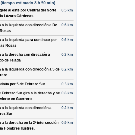
(
tiempo estimado
8 h 50 min)
ígete al
este
por
Central del Norte
0.5 km
ia
Lázaro Cárdenas
.
a a la
izquierda
con dirección a
De
0.6 km
 Rosas
a a la
izquierda
para continuar por
0.6 km
las Rosas
a a la
derecha
con dirección a
0.3 km
do de Tejada
a a la
izquierda
con dirección a
5 de
0.2 km
rero
tinúa por
5 de Febrero Sur
0.3 km
e Febrero Sur
gira a la
derecha
y se
0.8 km
vierte en
Guerrero
a a la
izquierda
con dirección a
0.2 km
rez Sur
a a la
derecha
en la 2ª intersección
0.9 km
ia
Hombres Ilustres
.