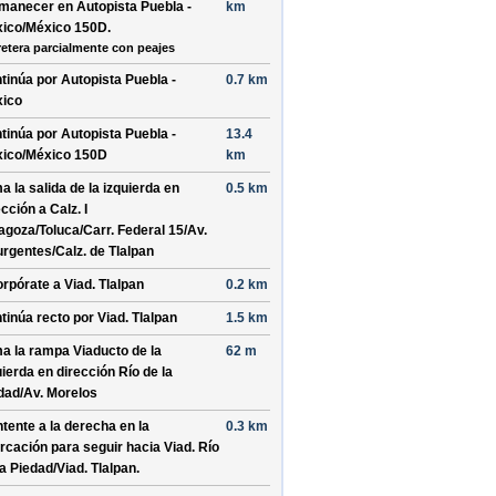
manecer en
Autopista Puebla -
km
ico
/
México 150D
.
retera parcialmente con peajes
tinúa por
Autopista Puebla -
0.7 km
ico
tinúa por
Autopista Puebla -
13.4
ico
/
México 150D
km
a la salida de la
izquierda
en
0.5 km
ección a
Calz. I
agoza
/
Toluca
/
Carr. Federal 15
/
Av.
urgentes
/
Calz. de Tlalpan
orpórate a
Viad. Tlalpan
0.2 km
tinúa recto por
Viad. Tlalpan
1.5 km
a la rampa
Viaducto
de la
62 m
uierda
en dirección
Río de la
dad
/
Av. Morelos
tente a la
derecha
en la
0.3 km
urcación para seguir hacia
Viad. Río
la Piedad
/
Viad. Tlalpan
.