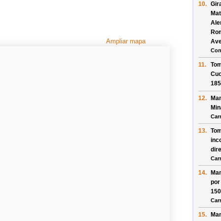
10.
Gir
Mat
Al
Ro
Ampliar mapa
Av
Con
11.
Tom
Cuo
185
12.
Man
Min
Car
13.
Tom
inc
dir
Car
14.
Man
po
15
Car
15.
Man