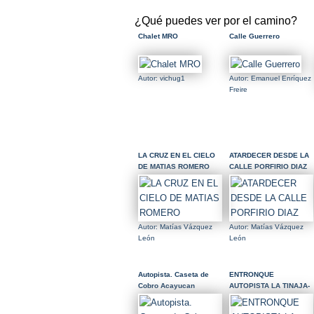
¿Qué puedes ver por el camino?
Chalet MRO
Calle Guerrero
Autor: vichug1
Autor: Emanuel Enríquez
Freire
LA CRUZ EN EL CIELO
ATARDECER DESDE LA
DE MATIAS ROMERO
CALLE PORFIRIO DIAZ
Autor: Matías Vázquez
Autor: Matías Vázquez
León
León
Autopista. Caseta de
ENTRONQUE
Cobro Acayucan
AUTOPISTA LA TINAJA-
COSOLEACAQUE