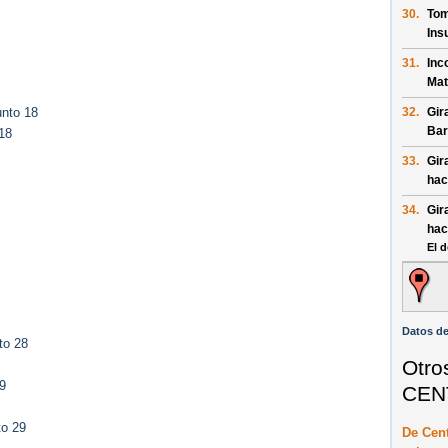
30.
Tom
Ins
31.
Inc
Mat
32.
Gir
unto 18
Bar
18
33.
Gir
hac
34.
Gir
hac
El d
Datos de
to 28
Otro
9
CEN
to 29
De Cent