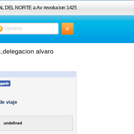
AL DEL NORTE a Av revolucion 1425
l tlacopac,delegacion alvaro obregon
,delegacion alvaro
de viaje
undefined