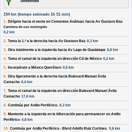
undefined
154 km (
tiempo estimado
1h 51 min)
1.
Dirígete hacia el
oeste
en
Cementos Anáhuac
hacia
Av Gustavo Baz
Carretera de uso restringido
0,2 km
2.
Toma la 1.ª a la
derecha
hacia
Av Gustavo Baz
0,3 km
3.
Gira totalmente a la
izquierda
hacia
Av Lago de Guadalupe
0,6 km
4.
Toma el ramal de la
izquierda
en dirección
Cd de México
0,2 km
5.
Incorpórate a
México Querétaro
0,5 km
6.
Gira ligeramente a la
derecha
hacia
Bulevard Manuel Ávila
Camacho
0,4 km
7.
Toma el ramal de la
izquierda
en dirección
Bulevard Manuel Ávila
Camacho
17,6 km
8.
Continúa por
Anillo Periférico
.
6,3 km
9.
Mantente a la
izquierda
en la bifurcación para permanecer en
Anillo
Periférico
4,8 km
10.
Continúa por
Anillo Periférico - Blvrd Adolfo Ruiz Cortines
.
5,6 km