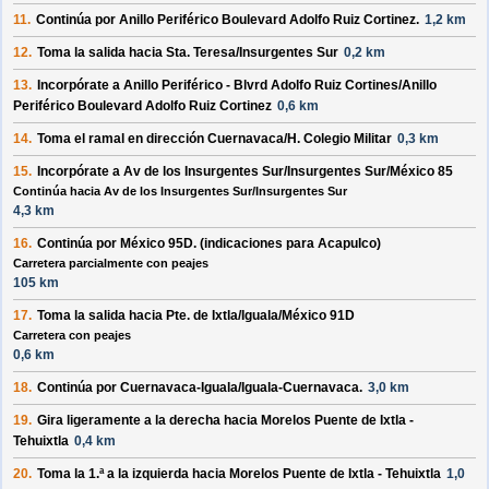
11.
Continúa por
Anillo Periférico Boulevard Adolfo Ruiz Cortinez
.
1,2 km
12.
Toma la salida hacia
Sta. Teresa/Insurgentes Sur
0,2 km
13.
Incorpórate a
Anillo Periférico - Blvrd Adolfo Ruiz Cortines/Anillo
Periférico Boulevard Adolfo Ruiz Cortinez
0,6 km
14.
Toma el ramal en dirección
Cuernavaca/H. Colegio Militar
0,3 km
15.
Incorpórate a
Av de los Insurgentes Sur/Insurgentes Sur/México 85
Continúa hacia Av de los Insurgentes Sur/Insurgentes Sur
4,3 km
16.
Continúa por
México 95D
. (indicaciones para
Acapulco
)
Carretera parcialmente con peajes
105 km
17.
Toma la salida hacia
Pte. de Ixtla/Iguala/México 91D
Carretera con peajes
0,6 km
18.
Continúa por
Cuernavaca-Iguala/Iguala-Cuernavaca
.
3,0 km
19.
Gira ligeramente a la
derecha
hacia
Morelos Puente de Ixtla -
Tehuixtla
0,4 km
20.
Toma la 1.ª a la
izquierda
hacia
Morelos Puente de Ixtla - Tehuixtla
1,0