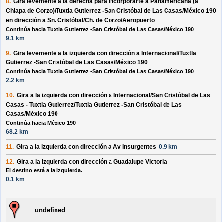
8.
Gira levemente a la
derecha
para incorporarte a
Panamericana (a
Chiapa de Corzo)/Tuxtla Gutierrez -San Cristóbal de Las Casas/México 190
en dirección a
Sn. Cristóbal/Ch. de Corzo/Aeropuerto
Continúa hacia Tuxtla Gutierrez -San Cristóbal de Las Casas/México 190
9.1 km
9.
Gira levemente a la
izquierda
con dirección a
Internacional/Tuxtla
Gutierrez -San Cristóbal de Las Casas/México 190
Continúa hacia Tuxtla Gutierrez -San Cristóbal de Las Casas/México 190
2.2 km
10.
Gira a la
izquierda
con dirección a
Internacional/San Cristóbal de Las
Casas - Tuxtla Gutierrez/Tuxtla Gutierrez -San Cristóbal de Las
Casas/México 190
Continúa hacia México 190
68.2 km
11.
Gira a la
izquierda
con dirección a
Av Insurgentes
0.9 km
12.
Gira a la
izquierda
con dirección a
Guadalupe Victoria
El destino está a la izquierda.
0.1 km
undefined