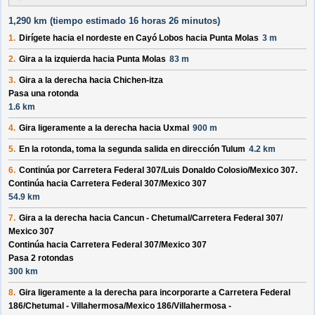
1,290 km (
tiempo estimado
16 horas 26 minutos)
1.
Dirígete hacia el
nordeste
en
Cayó Lobos
hacia
Punta Molas
3 m
2.
Gira a la izquierda hacia
Punta Molas
83 m
3.
Gira a la derecha hacia
Chichen-itza
Pasa una rotonda
1.6 km
4.
Gira ligeramente a la derecha hacia
Uxmal
900 m
5.
En la rotonda, toma la
segunda
salida en dirección
Tulum
4.2 km
6.
Continúa por
Carretera Federal 307/
Luis Donaldo Colosio/
Mexico 307
.
Continúa hacia Carretera Federal 307/
Mexico 307
54.9 km
7.
Gira a la derecha hacia
Cancun - Chetumal/
Carretera Federal 307/
Mexico 307
Continúa hacia Carretera Federal 307/
Mexico 307
Pasa 2 rotondas
300 km
8.
Gira ligeramente a la derecha para incorporarte a
Carretera Federal
186/
Chetumal - Villahermosa/
Mexico 186/
Villahermosa -