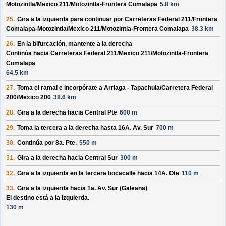
Motozintla/
Mexico 211/
Motozintla-Frontera Comalapa
5.8 km
25.
Gira a la izquierda para continuar por
Carreteras Federal 211/
Frontera
Comalapa-Motozintla/
Mexico 211/
Motozintla-Frontera Comalapa
38.3 km
26.
En la bifurcación, mantente a la derecha
Continúa hacia Carreteras Federal 211/
Mexico 211/
Motozintla-Frontera
Comalapa
64.5 km
27.
Toma el ramal e incorpórate a
Arriaga - Tapachula/
Carretera Federal
200/
Mexico 200
38.6 km
28.
Gira a la derecha hacia
Central Pte
600 m
29.
Toma la tercera a la derecha hasta
16A. Av. Sur
700 m
30.
Continúa por
8a. Pte
.
550 m
31.
Gira a la derecha hacia
Central Sur
300 m
32.
Gira a la izquierda en la tercera bocacalle hacia
14A. Ote
110 m
33.
Gira a la izquierda hacia
1a. Av. Sur (Galeana)
El destino está a la izquierda.
130 m