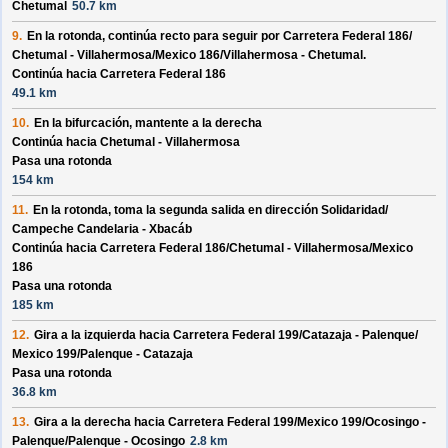
Chetumal
50.7 km
9.
En la rotonda, continúa recto para seguir por
Carretera Federal 186/
Chetumal - Villahermosa/
Mexico 186/
Villahermosa - Chetumal
.
Continúa hacia Carretera Federal 186
49.1 km
10.
En la bifurcación, mantente a la derecha
Continúa hacia Chetumal - Villahermosa
Pasa una rotonda
154 km
11.
En la rotonda, toma la
segunda
salida en dirección
Solidaridad/
Campeche Candelaria - Xbacáb
Continúa hacia Carretera Federal 186/
Chetumal - Villahermosa/
Mexico
186
Pasa una rotonda
185 km
12.
Gira a la izquierda hacia
Carretera Federal 199/
Catazaja - Palenque/
Mexico 199/
Palenque - Catazaja
Pasa una rotonda
36.8 km
13.
Gira a la derecha hacia
Carretera Federal 199/
Mexico 199/
Ocosingo -
Palenque/
Palenque - Ocosingo
2.8 km