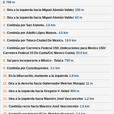
2
700 m
2.
Gira a la izquierda hacia
Miguel Alemán Valdez
150 m
3.
Gira a la izquierda hacia
Miguel Alemán Valdez
62 m
4.
Continúa por
San Antonio
.
2.6 km
5.
Continúa por
Adolfo López Mateos
.
4.0 km
6.
Continúa por
Toluca-Ciudad De Mexico
.
19.0 km
7.
Continúa por
Carretera Federal 15D
. (indicaciones para
Mexico 15D/
Carretera Federal 15 De Cuota/
Cd. Mexico Cuota
)
20.0 km
8.
Sal para incorporarte a
México - Toluca
750 m
9.
Continúa por
Constituyentes
.
3.1 km
10.
En la bifurcación, mantente a la izquierda
2.8 km
11.
Gira a la derecha hacia
Gobernador Melchor Muzquiz
11 m
12.
Gira a la izquierda hacia
Gregorio V. Gelati
800 m
13.
Gira a la izquierda hacia
Maestro José Vasconcelos
1.2 km
14.
Continúa recto hacia
Maestro José Vasconcelos
1.0 km