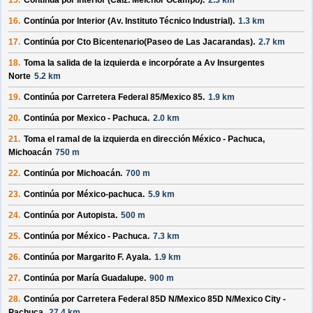
15.
Continúa por
Interior (Calz. Melchor Ocampo)
.
2.3 km
16.
Continúa por
Interior (Av. Instituto Técnico Industrial)
.
1.3 km
17.
Continúa por
Cto Bicentenario(Paseo de Las Jacarandas)
.
2.7 km
18.
Toma la salida de la izquierda e incorpórate a
Av Insurgentes
Norte
5.2 km
19.
Continúa por
Carretera Federal 85/
Mexico 85
.
1.9 km
20.
Continúa por
Mexico - Pachuca
.
2.0 km
21.
Toma el ramal de la izquierda en dirección
México - Pachuca,
Michoacán
750 m
22.
Continúa por
Michoacán
.
700 m
23.
Continúa por
México-pachuca
.
5.9 km
24.
Continúa por
Autopista
.
500 m
25.
Continúa por
México - Pachuca
.
7.3 km
26.
Continúa por
Margarito F. Ayala
.
1.9 km
27.
Continúa por
María Guadalupe
.
900 m
28.
Continúa por
Carretera Federal 85D N/
Mexico 85D N/
Mexico City -
Pachuca
.
27.4 km