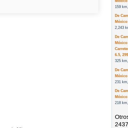
México
159 km,
De Cam
México
2,243 k
De Cam
México
Carret
6.5, 29
325 km,
De Cam
México
231 km,
De Cam
México
218 km,
Otro
2437