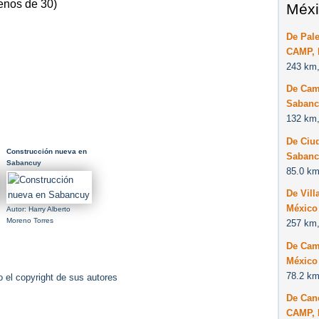
enos de 30)
Méxi
De Pal
CAMP, 
243 km,
De Cam
Sabanc
132 km,
De Ciu
Construcción nueva en
Sabanc
Sabancuy
85.0 km
De Vil
México
Autor: Harry Alberto
Moreno Torres
257 km,
De Cam
México
78.2 km
 el copyright de sus autores
De Can
CAMP, 