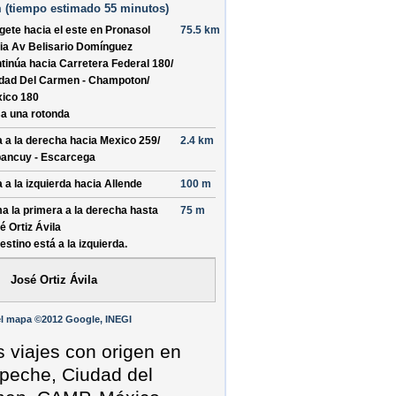
 (
tiempo estimado
55 minutos)
ígete hacia el
este
en
Pronasol
75.5 km
ia
Av Belisario Domínguez
tinúa hacia Carretera Federal 180/
dad Del Carmen - Champoton/
ico 180
a una rotonda
a a la derecha hacia
Mexico 259/
2.4 km
ancuy - Escarcega
a a la izquierda hacia
Allende
100 m
a la primera a la derecha hasta
75 m
é Ortiz Ávila
destino está a la izquierda.
José Ortiz Ávila
l mapa ©2012 Google, INEGI
s viajes con origen en
eche, Ciudad del