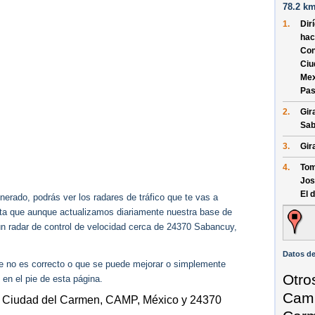
78.2 km
1.
Dir
hac
Con
Ciu
Mex
Pas
2.
Gir
Sab
3.
Gir
4.
Tom
Jos
El 
erado, podrás ver los radares de tráfico que te vas a
enta que aunque actualizamos diariamente nuestra base de
gún radar de control de velocidad cerca de 24370 Sabancuy,
Datos de
ue no es correcto o que se puede mejorar o simplemente
Otro
 en el pie de esta página.
Camp
, Ciudad del Carmen, CAMP, México y 24370