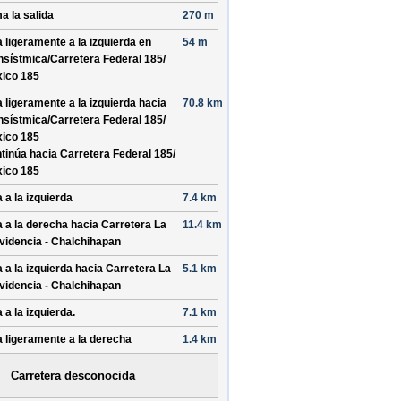
a la salida
270 m
a ligeramente a la izquierda en
54 m
nsístmica/
Carretera Federal 185/
ico 185
a ligeramente a la izquierda hacia
70.8 km
nsístmica/
Carretera Federal 185/
ico 185
tinúa hacia Carretera Federal 185/
ico 185
a a la izquierda
7.4 km
a a la derecha hacia
Carretera La
11.4 km
videncia - Chalchihapan
a a la izquierda hacia
Carretera La
5.1 km
videncia - Chalchihapan
 a la izquierda.
7.1 km
a ligeramente a la derecha
1.4 km
Carretera desconocida