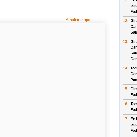
11.
En 
izq
Fed
Ampliar mapa
12.
Gir
Car
Sal
13.
Gir
Car
Sal
Con
14.
Tom
Car
Pas
15.
Gir
Fed
16.
Tom
Fed
17.
En 
izq
Fed