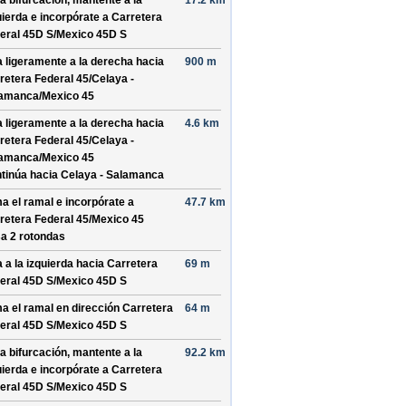
la bifurcación, mantente a la
17.2 km
uierda e incorpórate a
Carretera
eral 45D S/
Mexico 45D S
a ligeramente a la derecha hacia
900 m
retera Federal 45/
Celaya -
amanca/
Mexico 45
a ligeramente a la derecha hacia
4.6 km
retera Federal 45/
Celaya -
amanca/
Mexico 45
tinúa hacia Celaya - Salamanca
a el ramal e incorpórate a
47.7 km
retera Federal 45/
Mexico 45
a 2 rotondas
a a la izquierda hacia
Carretera
69 m
eral 45D S/
Mexico 45D S
a el ramal en dirección
Carretera
64 m
eral 45D S/
Mexico 45D S
la bifurcación, mantente a la
92.2 km
uierda e incorpórate a
Carretera
eral 45D S/
Mexico 45D S