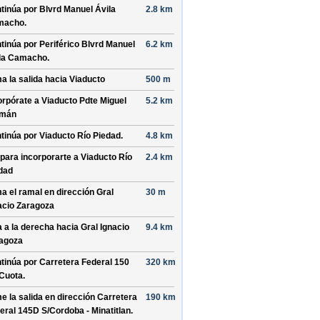
tinúa por
Blvrd Manuel Ávila
2.8 km
macho
.
tinúa por
Periférico Blvrd Manuel
6.2 km
la Camacho
.
a la salida hacia
Viaducto
500 m
orpórate a
Viaducto Pdte Miguel
5.2 km
emán
tinúa por
Viaducto Río Piedad
.
4.8 km
 para incorporarte a
Viaducto Río
2.4 km
dad
a el ramal en dirección
Gral
30 m
acio Zaragoza
a a la derecha hacia
Gral Ignacio
9.4 km
agoza
tinúa por
Carretera Federal 150
320 km
Cuota
.
e la salida en dirección
Carretera
190 km
eral 145D S/
Cordoba - Minatitlan
.