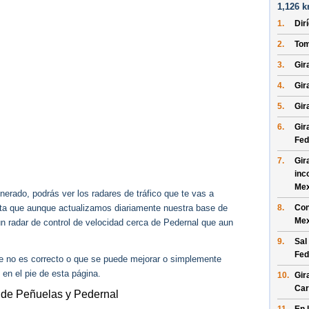
1,126 k
1.
Dir
2.
Tom
3.
Gira
4.
Gir
5.
Gira
6.
Gir
Fed
7.
Gir
inc
Mex
erado, podrás ver los radares de tráfico que te vas a
8.
Con
enta que aunque actualizamos diariamente nuestra base de
Mex
gún radar de control de velocidad cerca de Pedernal que aun
9.
Sal
Fed
ue no es correcto o que se puede mejorar o simplemente
 en el pie de esta página.
10.
Gir
Car
 de Peñuelas y Pedernal