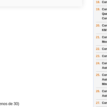
18.
Con
19.
Con
Que
Con
20.
Con
KM
21.
Con
Mex
22.
Con
23.
Con
24.
Con
Aut
25.
Con
Aut
Min
26.
Con
Aut
27.
Con
enos de 30)