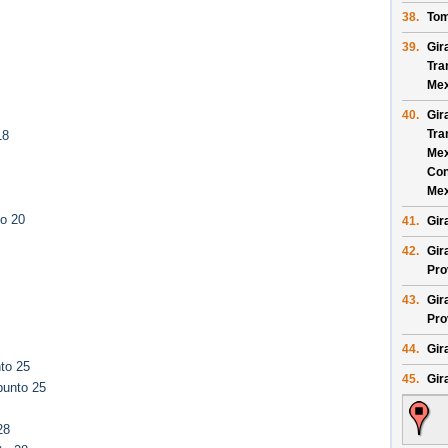
38.
Tom
39.
Gir
Tra
Mex
40.
Gir
Tra
18
Mex
Con
Mex
to 20
41.
Gir
42.
Gir
Pro
43.
Gir
Pro
44.
Gira
to 25
45.
Gir
punto 25
28