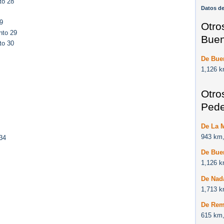
to 28
Datos de
9
Otro
nto 29
Buen
to 30
De Bue
1,126 k
Otro
Pede
De La 
943 km,
34
De Bue
1,126 k
De Nad
1,713 k
De Rem
615 km,