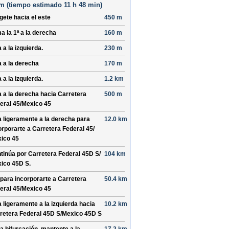
m (
tiempo estimado
11 h 48 min)
ígete hacia el
este
450 m
a la 1ª a la derecha
160 m
 a la izquierda.
230 m
a a la derecha
170 m
 a la izquierda.
1.2 km
a a la derecha hacia
Carretera
500 m
eral 45/
Mexico 45
a ligeramente a la derecha para
12.0 km
orporarte a
Carretera Federal 45/
ico 45
tinúa por
Carretera Federal 45D S/
104 km
ico 45D S
.
 para incorporarte a
Carretera
50.4 km
eral 45/
Mexico 45
a ligeramente a la izquierda hacia
10.2 km
retera Federal 45D S/
Mexico 45D S