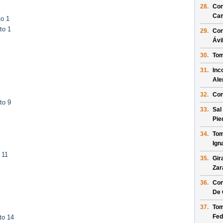
28.
Con
Ca
to 1
to 1
29.
Con
Ávi
30.
Tom
31.
Inc
Al
32.
Con
to 9
33.
Sal
Pie
34.
Tom
Ign
 11
35.
Gir
Zar
36.
Con
De 
37.
Tom
Fed
to 14