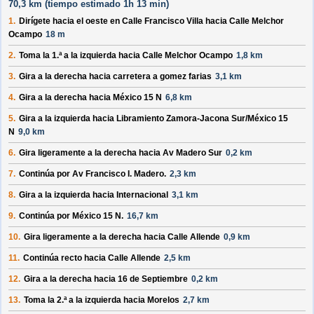
70,3 km (
tiempo estimado
1h 13 min)
1.
Dirígete hacia el
oeste
en
Calle Francisco Villa
hacia
Calle Melchor
Ocampo
18 m
2.
Toma la 1.ª a la
izquierda
hacia
Calle Melchor Ocampo
1,8 km
3.
Gira a la
derecha
hacia
carretera a gomez farias
3,1 km
4.
Gira a la
derecha
hacia
México 15 N
6,8 km
5.
Gira a la
izquierda
hacia
Libramiento Zamora-Jacona Sur/México 15
N
9,0 km
6.
Gira ligeramente a la
derecha
hacia
Av Madero Sur
0,2 km
7.
Continúa por
Av Francisco I. Madero
.
2,3 km
8.
Gira a la
izquierda
hacia
Internacional
3,1 km
9.
Continúa por
México 15 N
.
16,7 km
10.
Gira ligeramente a la
derecha
hacia
Calle Allende
0,9 km
11.
Continúa recto hacia
Calle Allende
2,5 km
12.
Gira a la
derecha
hacia
16 de Septiembre
0,2 km
13.
Toma la 2.ª a la
izquierda
hacia
Morelos
2,7 km