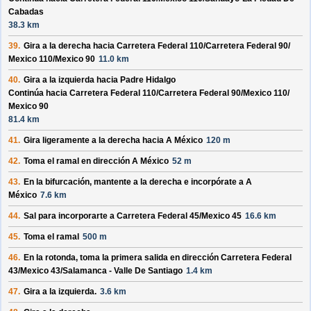
Cabadas
38.3 km
39.
Gira a la derecha hacia
Carretera Federal 110/
Carretera Federal 90/
Mexico 110/
Mexico 90
11.0 km
40.
Gira a la izquierda hacia
Padre Hidalgo
Continúa hacia Carretera Federal 110/
Carretera Federal 90/
Mexico 110/
Mexico 90
81.4 km
41.
Gira ligeramente a la derecha hacia
A México
120 m
42.
Toma el ramal en dirección
A México
52 m
43.
En la bifurcación, mantente a la derecha e incorpórate a
A
México
7.6 km
44.
Sal para incorporarte a
Carretera Federal 45/
Mexico 45
16.6 km
45.
Toma el ramal
500 m
46.
En la rotonda, toma la
primera
salida en dirección
Carretera Federal
43/
Mexico 43/
Salamanca - Valle De Santiago
1.4 km
47.
Gira a la izquierda.
3.6 km