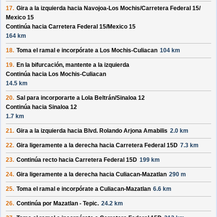
17.
Gira a la izquierda hacia
Navojoa-Los Mochis/
Carretera Federal 15/
Mexico 15
Continúa hacia Carretera Federal 15/
Mexico 15
164 km
18.
Toma el ramal e incorpórate a
Los Mochis-Culiacan
104 km
19.
En la bifurcación, mantente a la izquierda
Continúa hacia Los Mochis-Culiacan
14.5 km
20.
Sal para incorporarte a
Lola Beltrán/
Sinaloa 12
Continúa hacia Sinaloa 12
1.7 km
21.
Gira a la izquierda hacia
Blvd. Rolando Arjona Amabilis
2.0 km
22.
Gira ligeramente a la derecha hacia
Carretera Federal 15D
7.3 km
23.
Continúa recto hacia
Carretera Federal 15D
199 km
24.
Gira ligeramente a la derecha hacia
Culiacan-Mazatlan
290 m
25.
Toma el ramal e incorpórate a
Culiacan-Mazatlan
6.6 km
26.
Continúa por
Mazatlan - Tepic
.
24.2 km