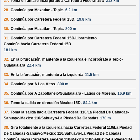
27.
Toma el ramal e incorpórate a
Carretera Federal 15D
212 km
28.
Continúa por
Mazatlan - Tepic
.
6.2 km
29.
Continúa por
Carretera Federal 15D
.
19.8 km
30.
Continúa por
Mazatlan - Tepic
.
800 m
31.
Continúa por
Carretera Federal 15D/
Libramiento
.
Continúa hacia Carretera Federal 15D
181 km
32.
En la bifurcación, mantente a la izquierda e incorpórate a
Tepic-
Guadalajara
22.4 km
33.
En la bifurcación, mantente a la izquierda
11.5 km
34.
Continúa por
A Los Altos
.
800 m
35.
Continúa por
A Zapotlanejo/
Guadalajara - Lagos de Moreno
.
16.9 km
36.
Tome la salida en dirección
Mexico 15D
.
84.4 km
37.
Toma la salida hacia
Carretera Federal 110/
La Piedad De Cabadas-
Sahuayo/
Mexico 110/
Sahuayo-La Piedad De Cabadas
170 m
38.
Gira totalmente a la izquierda hacia
Carretera Federal 110/
La Piedad
De Cabadas-Sahuayo/
Mexico 110/
Sahuayo-La Piedad De Cabadas
Continúa hacia Carretera Federal 110/
Mexico 110/
Sahuayo-La Piedad De