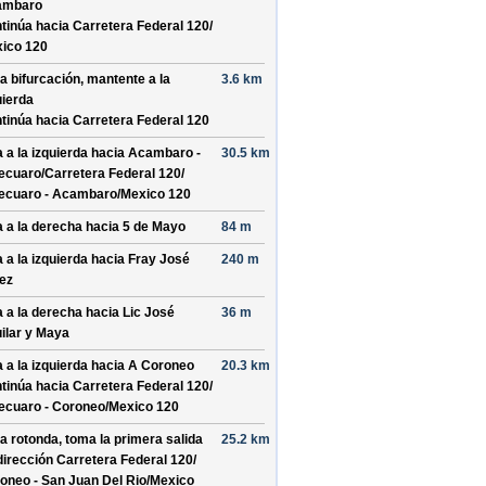
ambaro
tinúa hacia Carretera Federal 120/
ico 120
la bifurcación, mantente a la
3.6 km
uierda
tinúa hacia Carretera Federal 120
a a la izquierda hacia
Acambaro -
30.5 km
ecuaro/
Carretera Federal 120/
ecuaro - Acambaro/
Mexico 120
a a la derecha hacia
5 de Mayo
84 m
a a la izquierda hacia
Fray José
240 m
ez
a a la derecha hacia
Lic José
36 m
ilar y Maya
a a la izquierda hacia
A Coroneo
20.3 km
tinúa hacia Carretera Federal 120/
ecuaro - Coroneo/
Mexico 120
la rotonda, toma la
primera
salida
25.2 km
dirección
Carretera Federal 120/
oneo - San Juan Del Rio/
Mexico