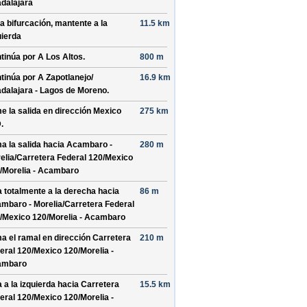
dalajara
la bifurcación, mantente a la
11.5 km
uierda
tinúa por
A Los Altos
.
800 m
tinúa por
A Zapotlanejo/
16.9 km
dalajara - Lagos de Moreno
.
e la salida en dirección
Mexico
275 km
D
.
a la salida hacia
Acambaro -
280 m
elia/
Carretera Federal 120/
Mexico
/
Morelia - Acambaro
a totalmente a la derecha hacia
86 m
mbaro - Morelia/
Carretera Federal
/
Mexico 120/
Morelia - Acambaro
a el ramal en dirección
Carretera
210 m
eral 120/
Mexico 120/
Morelia -
ambaro
a a la izquierda hacia
Carretera
15.5 km
eral 120/
Mexico 120/
Morelia -