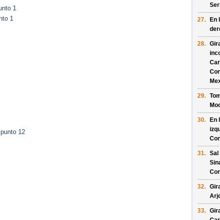
Ser
unto 1
nto 1
27.
En 
der
28.
Gir
inc
Car
Con
Mex
29.
Tom
Moc
30.
En 
izq
 punto 12
Con
31.
Sal
Sin
Con
32.
Gir
Arj
33.
Gir