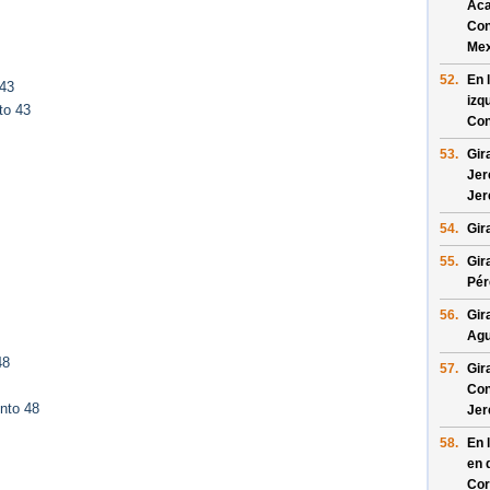
Ac
Con
Mex
52.
En 
 43
izq
to 43
Con
53.
Gir
Jer
Jer
54.
Gir
55.
Gir
Pér
56.
Gir
Agu
48
57.
Gir
Con
nto 48
Jer
58.
En 
en 
Cor