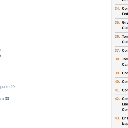
Car
34.
Con
Fed
35.
Gir
Cul
36.
Tom
Cul
37.
Con
2
2
38.
Tom
Car
39.
Con
40.
Con
 punto 29
41.
Con
to 30
42.
Con
Lib
Con
43.
En 
izq