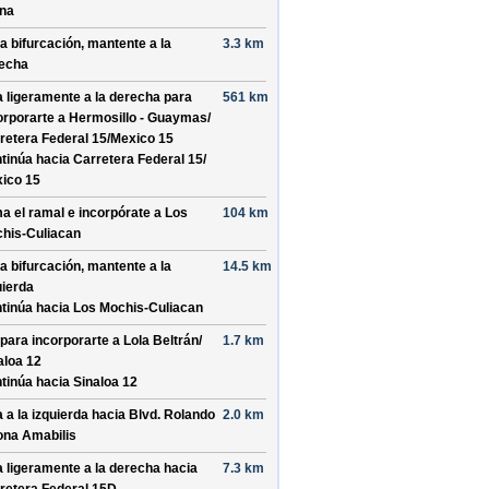
na
la bifurcación, mantente a la
3.3 km
echa
a ligeramente a la derecha para
561 km
orporarte a
Hermosillo - Guaymas/
retera Federal 15/
Mexico 15
tinúa hacia Carretera Federal 15/
ico 15
a el ramal e incorpórate a
Los
104 km
his-Culiacan
la bifurcación, mantente a la
14.5 km
uierda
tinúa hacia Los Mochis-Culiacan
 para incorporarte a
Lola Beltrán/
1.7 km
aloa 12
tinúa hacia Sinaloa 12
a a la izquierda hacia
Blvd. Rolando
2.0 km
ona Amabilis
a ligeramente a la derecha hacia
7.3 km