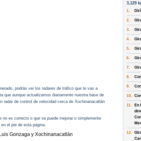
3,129 k
1.
Dir
2.
Gir
3.
Gir
4.
Gira
5.
Gir
6.
Gir
7.
Gir
8.
Con
9.
Con
erado, podrás ver los radares de tráfico que te vas a
enta que aunque actualizamos diariamente nuestra base de
10.
Con
gún radar de control de velocidad cerca de Xochinanacatlán
11.
En 
dir
Con
ue no es correcto o que se puede mejorar o simplemente
Mex
 en el pie de esta página.
12.
Gir
 Luis Gonzaga y Xochinanacatlán
Car