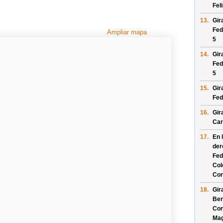
Fel
13.
Gir
Fed
Ampliar mapa
5
14.
Gir
Fed
5
15.
Gir
Fed
16.
Gir
Car
17.
En 
der
Fed
Col
Con
18.
Gir
Ben
Con
Mag