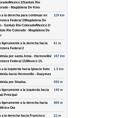
orado/
Mexico 2/
Sanluis Rio
orado - Magdalena De Kino
a a la derecha para continuar en
119 km
retera Federal 2/
Magdalena De
o - Sanluis Rio Colorado/
Mexico 2/
luis Rio Colorado - Magdalena De
o
a ligeramente a la derecha hacia
61 m
retera Federal 2
tinúa por
santa Anna - Hermosillo/
167 km
retera Federal 15/
Mexico 15
.
a a la izquierda hacia
Ignacio Soto
1.5 km
tinúa hacia Hermosillo - Guaymas
tinúa por
Sinaloa
.
650 m
a ligeramente a la izquierda hacia
140 m
al Principal
a ligeramente a la derecha hacia
800 m
iférico Ote
a a la derecha hacia
Francisco
21 m