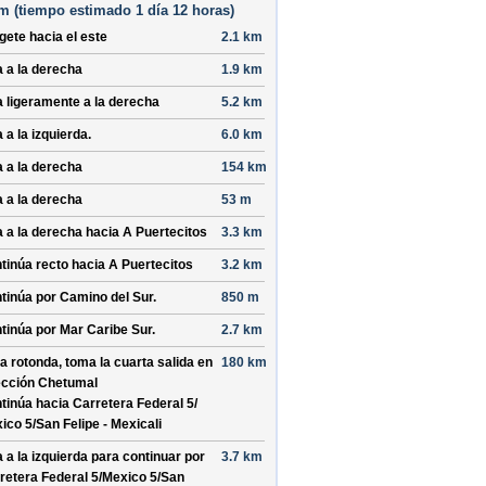
m (
tiempo estimado
1 día 12 horas)
ígete hacia el
este
2.1 km
a a la derecha
1.9 km
a ligeramente a la derecha
5.2 km
 a la izquierda.
6.0 km
a a la derecha
154 km
a a la derecha
53 m
a a la derecha hacia
A Puertecitos
3.3 km
tinúa recto hacia
A Puertecitos
3.2 km
tinúa por
Camino del Sur
.
850 m
tinúa por
Mar Caribe Sur
.
2.7 km
la rotonda, toma la
cuarta
salida en
180 km
ección
Chetumal
tinúa hacia Carretera Federal 5/
ico 5/
San Felipe - Mexicali
a a la izquierda para continuar por
3.7 km
retera Federal 5/
Mexico 5/
San