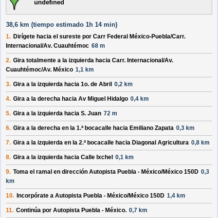
undefined
38,6 km (
tiempo estimado
1h 14 min)
1.
Dirígete hacia el
sureste
por
Carr Federal México-Puebla
/
Carr.
Internacional
/
Av. Cuauhtémoc
68 m
2.
Gira totalmente a la
izquierda
hacia
Carr. Internacional
/
Av.
Cuauhtémoc
/
Av. México
1,1 km
3.
Gira a la
izquierda
hacia
1o. de Abril
0,2 km
4.
Gira a la
derecha
hacia
Av Miguel Hidalgo
0,4 km
5.
Gira a la
izquierda
hacia
S. Juan
72 m
6.
Gira a la
derecha
en la 1.ª bocacalle hacia
Emiliano Zapata
0,3 km
7.
Gira a la
izquierda
en la 2.ª bocacalle hacia
Diagonal Agricultura
0,8 km
8.
Gira a la
izquierda
hacia
Calle Ixchel
0,1 km
9.
Toma el ramal en dirección
Autopista Puebla - México
/
México 150D
0,3
km
10.
Incorpórate a
Autopista Puebla - México
/
México 150D
1,4 km
11.
Continúa por
Autopista Puebla - México
.
0,7 km