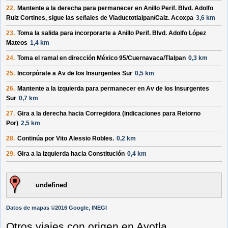
22.
Mantente a la
derecha
para permanecer en
Anillo Perif. Blvd. Adolfo
Ruiz Cortines
, sigue las señales de
Viaductotlalpan
/
Calz. Acoxpa
3,6 km
23.
Toma la salida para incorporarte a
Anillo Perif. Blvd. Adolfo López
Mateos
1,4 km
24.
Toma el ramal en dirección
México 95
/
Cuernavaca
/
Tlalpan
0,3 km
25.
Incorpórate a
Av de los Insurgentes Sur
0,5 km
26.
Mantente a la
izquierda
para permanecer en
Av de los Insurgentes
Sur
0,7 km
27.
Gira a la
derecha
hacia
Corregidora
(indicaciones para
Retorno
Por
)
2,5 km
28.
Continúa por
Vito Alessio Robles
.
0,2 km
29.
Gira a la
izquierda
hacia
Constitución
0,4 km
undefined
Datos de mapas ©2016 Google, INEGI
Otros viajes con origen en Ayotla,