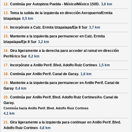
12.
Continúa por
Autopista Puebla - México
/
México 150D
.
3,6 km
13.
Toma la salida de la
izquierda
en dirección
Aeropuerto
/
Ermita
Iztapalapa
0,5 km
14.
Incorpórate a
Calz. Ermita Iztapalapa
/
Eje 8 Sur
3,7 km
15.
Mantente a la
izquierda
para permanecer en
Calz. Ermita
Iztapalapa
/
Eje 8 Sur
3,2 km
16.
Gira ligeramente a la
derecha
para acceder al ramal en dirección
Periférico Sur
0,2 km
17.
Incorpórate a
Anillo Perif. Blvd. Adolfo Ruiz Cortines
1,5 km
18.
Continúa por
Anillo Perif. Canal de Garay
.
1,6 km
19.
Mantente a la
izquierda
para permanecer en
Anillo Perif. Canal de
Garay
0,4 km
20.
Continúa por
Anillo Perif. Blvd. Adolfo Ruiz Cortines
/
Av. Canal de
Garay
.
Continúa hacia Anillo Perif. Blvd. Adolfo Ruiz Cortines
4,1 km
21.
Gira ligeramente a la
izquierda
para continuar en
Anillo Perif. Blvd.
Adolfo Ruiz Cortines
4,8 km