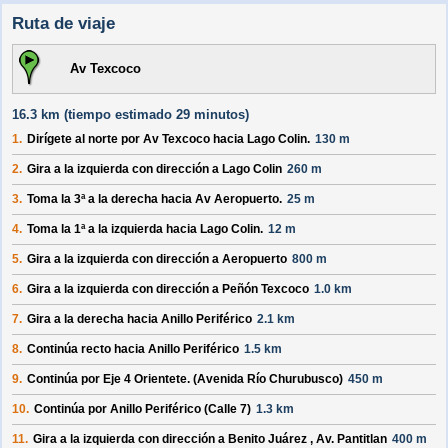
Ruta de viaje
Av Texcoco
16.3 km (
tiempo estimado
29 minutos)
1.
Dirígete al
norte
por
Av Texcoco
hacia
Lago Colin
.
130 m
2.
Gira a la izquierda con dirección a
Lago Colin
260 m
3.
Toma la 3ª a la derecha hacia
Av Aeropuerto
.
25 m
4.
Toma la 1ª a la izquierda hacia
Lago Colin
.
12 m
5.
Gira a la izquierda con dirección a
Aeropuerto
800 m
6.
Gira a la izquierda con dirección a
Peñón Texcoco
1.0 km
7.
Gira a la derecha hacia
Anillo Periférico
2.1 km
8.
Continúa recto hacia
Anillo Periférico
1.5 km
9.
Continúa por
Eje 4 Orientete. (Avenida Río Churubusco)
450 m
10.
Continúa por
Anillo Periférico (Calle 7)
1.3 km
11.
Gira a la izquierda con dirección a
Benito Juárez , Av. Pantitlan
400 m