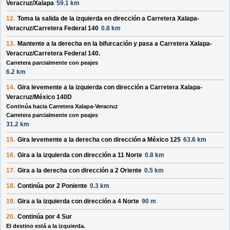
Veracruz/Xalapa
59.1 km
12.
Toma la salida de la
izquierda
en dirección a
Carretera Xalapa-
Veracruz/Carretera Federal 140
0.8 km
13.
Mantente a la
derecha
en la bifurcación y pasa a
Carretera Xalapa-
Veracruz/Carretera Federal 140
.
Carretera parcialmente con peajes
6.2 km
14.
Gira levemente a la
izquierda
con dirección a
Carretera Xalapa-
Veracruz/México 140D
Continúa hacia Carretera Xalapa-Veracruz
Carretera parcialmente con peajes
31.2 km
15.
Gira levemente a la
derecha
con dirección a
México 125
63.6 km
16.
Gira a la
izquierda
con dirección a
11 Norte
0.8 km
17.
Gira a la
derecha
con dirección a
2 Oriente
0.5 km
18.
Continúa por
2 Poniente
0.3 km
19.
Gira a la
izquierda
con dirección a
4 Norte
90 m
20.
Continúa por
4 Sur
El destino está a la izquierda.