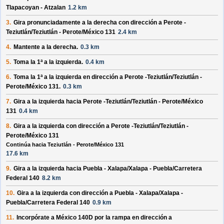
Tlapacoyan - Atzalan
1.2 km
3.
Gira pronunciadamente a la
derecha
con dirección a
Perote -
Teziutlán/Teziutlán - Perote/México 131
2.4 km
4.
Mantente a la
derecha
.
0.3 km
5.
Toma la 1ª a la
izquierda
.
0.4 km
6.
Toma la 1ª a la
izquierda
en dirección a
Perote -Teziutlán/Teziutlán -
Perote/México 131
.
0.3 km
7.
Gira a la
izquierda
hacia
Perote -Teziutlán/Teziutlán - Perote/México
131
0.4 km
8.
Gira a la
izquierda
con dirección a
Perote -Teziutlán/Teziutlán -
Perote/México 131
Continúa hacia Teziutlán - Perote/México 131
17.6 km
9.
Gira a la
izquierda
hacia
Puebla - Xalapa/Xalapa - Puebla/Carretera
Federal 140
8.2 km
10.
Gira a la
izquierda
con dirección a
Puebla - Xalapa/Xalapa -
Puebla/Carretera Federal 140
0.9 km
11.
Incorpórate a
México 140D
por la rampa en dirección a