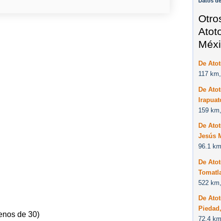
Datos d
Otro
Atoto
Méxi
De Atot
117 km,
De Atot
Irapua
159 km,
De Atot
Jesús 
96.1 km
De Atot
Tomatl
522 km,
De Atot
Piedad
enos de 30)
72.4 km