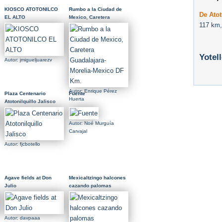
KIOSCO ATOTONILCO
Rumbo a la Ciudad de
De Atot
EL ALTO
Mexico, Caretera
117 km,
Guadalajara-Morelia-
Mexico DF Km.
Yotel
Autor: jmigueljuarezv
Autor: Enrique Pérez
Plaza Centenario
Fuente
Huerta
Atotonilquillo Jalisco
Autor: Noé Murguía
Carvajal
Autor: fjcbotello
Agave fields at Don
Mexicaltzingo halcones
Julio
cazando palomas
Autor: davpaaa