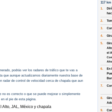
117 km 
1.
Dir
hac
2.
Tom
3.
Con
4.
Gir
5.
Gir
Alt
el 
Con
Alt
6.
En 
erado, podrás ver los radares de tráfico que te vas a
Pue
enta que aunque actualizamos diariamente nuestra base de
Bar
gún radar de control de velocidad cerca de chapala que aun
7.
Con
ue no es correcto o que se puede mejorar o simplemente
8.
Gir
 en el pie de esta página.
Ado
l Alto, JAL, México y chapala
9.
Con