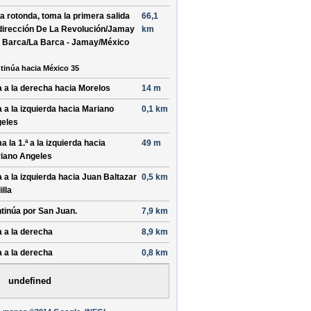
la rotonda, toma la
primera
salida
66,1
dirección
De La Revolución/Jamay
km
a Barca/La Barca - Jamay/México
tinúa hacia México 35
a a la
derecha
hacia
Morelos
14 m
a a la
izquierda
hacia
Mariano
0,1 km
eles
a la 1.ª a la
izquierda
hacia
49 m
iano Angeles
a a la
izquierda
hacia
Juan Baltazar
0,5 km
illa
tinúa por
San Juan
.
7,9 km
a a la
derecha
8,9 km
a a la
derecha
0,8 km
undefined