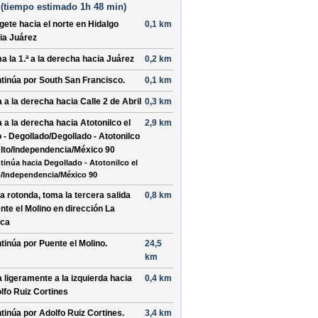
(
tiempo estimado
1h 48 min)
ígete hacia el
norte
en
Hidalgo
0,1 km
ia
Juárez
a la 1.ª a la
derecha
hacia
Juárez
0,2 km
tinúa por
South San Francisco
.
0,1 km
a a la
derecha
hacia
Calle 2 de Abril
0,3 km
a a la
derecha
hacia
Atotonilco el
2,9 km
o - Degollado/Degollado - Atotonilco
Alto/Independencia/México 90
tinúa hacia Degollado - Atotonilco el
o/Independencia/México 90
la rotonda, toma la
tercera
salida
0,8 km
nte el Molino
en dirección
La
ca
tinúa por
Puente el Molino
.
24,5
km
a ligeramente a la
izquierda
hacia
0,4 km
lfo Ruiz Cortines
tinúa por
Adolfo Ruiz Cortines
.
3,4 km