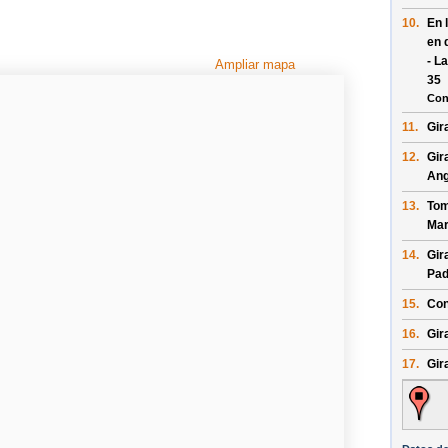
10.
En 
en 
- L
Ampliar mapa
35
Con
11.
Gir
12.
Gir
Ang
13.
Tom
Mar
14.
Gir
Pad
15.
Con
16.
Gir
17.
Gir