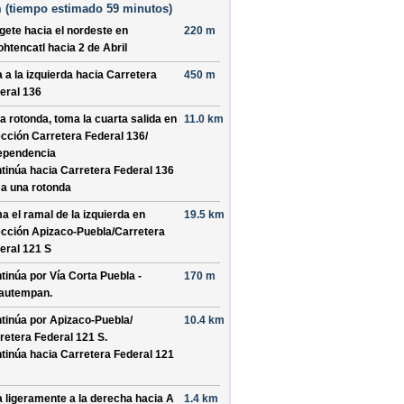
 (
tiempo estimado
59 minutos)
ígete hacia el
nordeste
en
220 m
ohtencatl
hacia
2 de Abril
a a la izquierda hacia
Carretera
450 m
eral 136
la rotonda, toma la
cuarta
salida en
11.0 km
ección
Carretera Federal 136/
ependencia
tinúa hacia Carretera Federal 136
a una rotonda
a el ramal de la izquierda en
19.5 km
ección
Apizaco-Puebla/
Carretera
eral 121 S
tinúa por
Vía Corta Puebla -
170 m
autempan
.
tinúa por
Apizaco-Puebla/
10.4 km
retera Federal 121 S
.
tinúa hacia Carretera Federal 121
a ligeramente a la derecha hacia
A
1.4 km