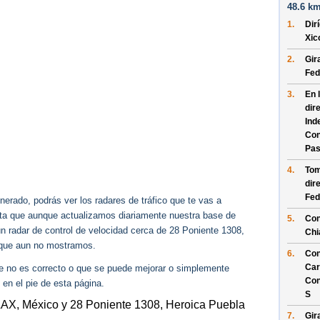
48.6 km
1.
Dir
Xic
2.
Gir
Fed
3.
En 
dir
Ind
Con
Pas
4.
Tom
dir
Fed
erado, podrás ver los radares de tráfico que te vas a
enta que aunque actualizamos diariamente nuestra base de
5.
Con
ún radar de control de velocidad cerca de 28 Poniente 1308,
Chi
que aun no mostramos.
6.
Con
Car
ue no es correcto o que se puede mejorar o simplemente
Con
 en el pie de esta página.
S
LAX, México y 28 Poniente 1308, Heroica Puebla
7.
Gir