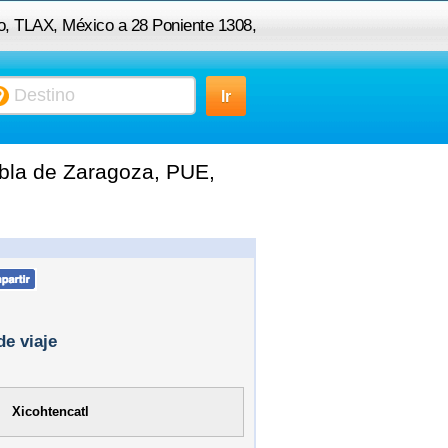
co, TLAX, México a 28 Poniente 1308,
ca Puebla de Zaragoza, PUE, México
bla de Zaragoza, PUE,
de viaje
Xicohtencatl