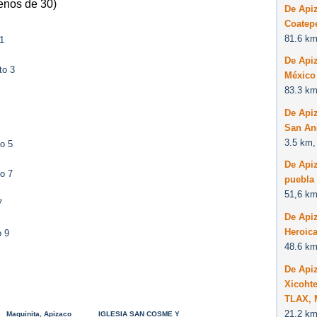
enos de 30)
De Apiz
Coatep
81.6 km
1
De Apiz
to 3
México
83.3 km
De Api
San An
3.5 km,
o 5
De Apiz
o 7
puebla
51,6 km
7
De Apiz
Heroic
o 9
48.6 km
De Api
Xicohte
TLAX, 
21,2 km
Maquinita, Apizaco
IGLESIA SAN COSME Y