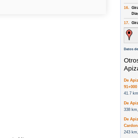
16.
Gir
Dia
17.
Gir
Datos de
Otro
Apiz
De Api
91+000
41.7 km
De Apiz
338 km,
De Apiz
Cardona
243 km,