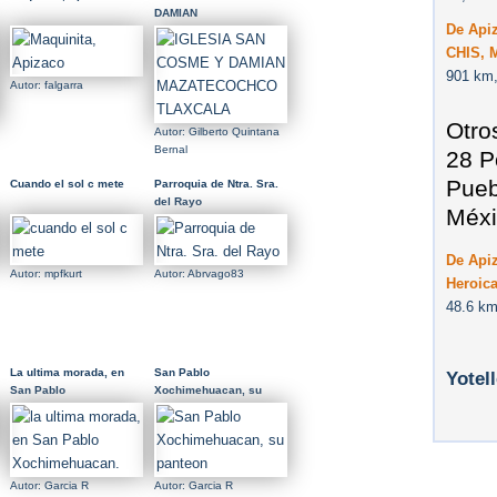
DAMIAN
De Api
MAZATECOCHCO
TLAXCALA
CHIS, 
901 km,
Autor: falgarra
Otro
Autor: Gilberto Quintana
Bernal
28 P
Pueb
Cuando el sol c mete
Parroquia de Ntra. Sra.
del Rayo
Méxi
De Apiz
Autor: mpfkurt
Autor: Abrvago83
Heroic
48.6 km
La ultima morada, en
San Pablo
Yotel
San Pablo
Xochimehuacan, su
Xochimehuacan.
panteon
Autor: Garcia R
Autor: Garcia R