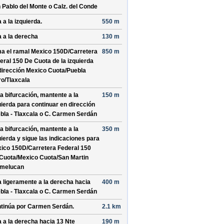
 Pablo del Monte o Calz. del Conde
 a la izquierda.
550 m
a a la derecha
130 m
a el ramal
Mexico 150D/
Carretera
850 m
eral 150 De Cuota
de la izquierda
dirección
Mexico Cuota/
Puebla
ro/
Tlaxcala
la bifurcación, mantente a la
150 m
uierda para continuar en dirección
bla - Tlaxcala o C. Carmen Serdán
la bifurcación, mantente a la
350 m
uierda y sigue las indicaciones para
ico 150D/
Carretera Federal 150
Cuota/
Mexico Cuota/
San Martin
melucan
a ligeramente a la derecha hacia
400 m
bla - Tlaxcala o C. Carmen Serdán
tinúa por
Carmen Serdán
.
2.1 km
a a la derecha hacia
13 Nte
190 m