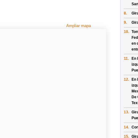
San
8.
Gira
9.
Gir
Ampliar mapa
10.
Tom
Fed
en 
ent
11.
En 
izq
Pue
12.
En 
izq
Mex
De 
Tex
13.
Gir
Pue
14.
Con
15.
Gir