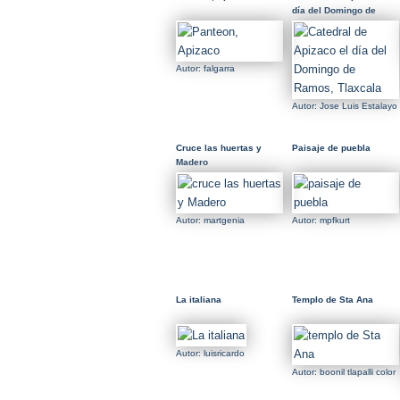
día del Domingo de
Ramos, Tlaxcala
Autor: falgarra
Autor: Jose Luis Estalayo
Cruce las huertas y
Paisaje de puebla
Madero
Autor: martgenia
Autor: mpfkurt
La italiana
Templo de Sta Ana
Autor: luisricardo
Autor: boonil tlapalli color