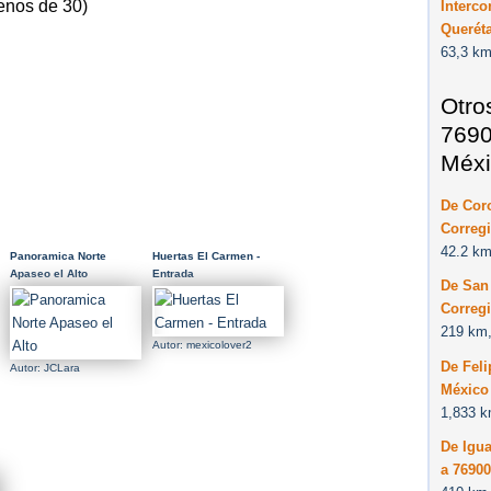
enos de 30)
Interco
Querét
63,3 km
Otro
7690
Méxi
De Cor
Correg
42.2 km
Panoramica Norte
Huertas El Carmen -
Apaseo el Alto
Entrada
De San 
Correg
219 km,
Autor: mexicolover2
De Feli
Autor: JCLara
México
1,833 k
De Igu
a 7690