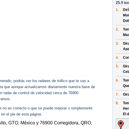
25.9 km
1.
Dir
Mor
Dob
2.
Tom
Man
3.
Gir
Apa
4.
Con
5.
Gir
Cel
6.
Tom
erado, podrás ver los radares de tráfico que te vas a
Que
enta que aunque actualizamos diariamente nuestra base de
ún radar de control de velocidad cerca de 76900
7.
Gir
ramos.
8.
Tom
ue no es correcto o que se puede mejorar o simplemente
Her
 en el pie de esta página.
El 
Alto, GTO, México y 76900 Corregidora, QRO,