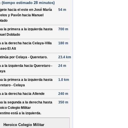
 (
tiempo estimado
28 minutos)
ígete hacia el
este
en
José María
54 m
elos y Pavón
hacia
Manuel
lado
a la primera a la izquierda hasta
700 m
uel Doblado
a a la derecha hacia
Celaya-Villa
180 m
seo El Alt
tinúa por
Celaya - Queretaro
.
23.4 km
a a la izquierda hacia
Queretaro -
24 m
aya
a la primera a la izquierda hasta
1.0 km
retaro - Celaya
a a la derecha hacia
Allende
240 m
a la segunda a la derecha hasta
350 m
oico Colegio Militar
destino está a la izquierda.
Heroico Colegio Militar