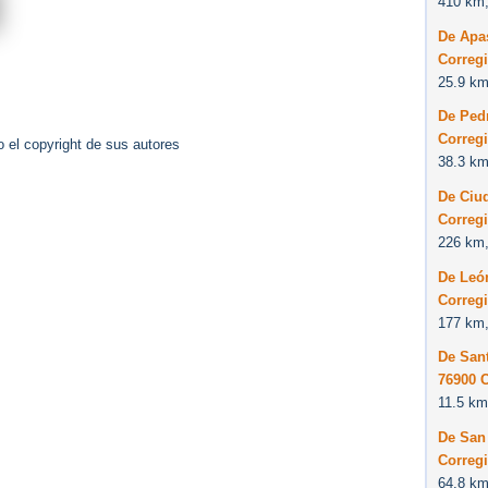
410 km,
De Apa
Correg
25.9 km
De Ped
Correg
 el copyright de sus autores
38.3 km
De Ciud
Correg
226 km,
De Leó
Correg
177 km,
De San
76900 
11.5 km
De San
Correg
64.8 km