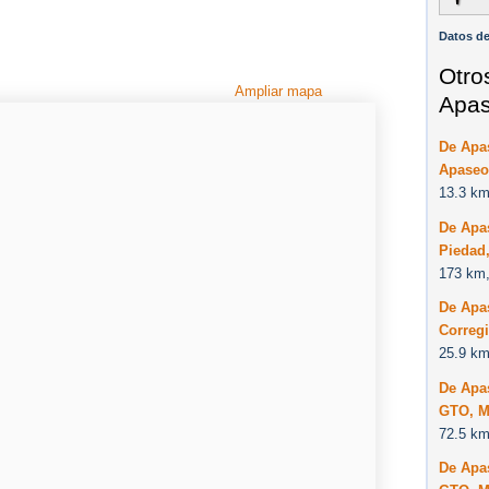
Datos de
Otro
Ampliar mapa
Apas
De Apa
Apaseo
13.3 km
De Apas
Piedad
173 km,
De Apa
Correg
25.9 km
De Apa
GTO, M
72.5 km
De Apa