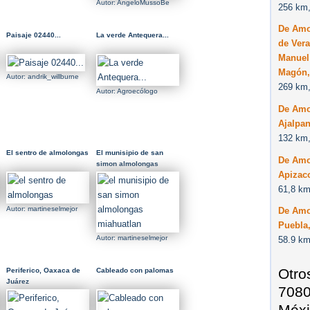
Autor: AngeloMussoBe
256 km,
De Amo
Paisaje 02440...
La verde Antequera...
de Vera
Manuel
Magón,
Autor: andrik_willburne
269 km,
Autor: Agroecólogo
De Amo
Ajalpan
132 km,
El sentro de almolongas
El munisipio de san
De Amo
simon almolongas
Apizac
miahuatlan
61,8 km
Autor: martineselmejor
De Amoz
Puebla
Autor: martineselmejor
58.9 km
Otro
Periferico, Oaxaca de
Cableado con palomas
Juárez
7080
Méxi