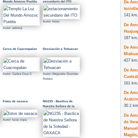
De Amo
Mundo Amozoc Puebla
secundario del ITO
teziutl
141 km,
Autor: krizto
De Amo
Autor: alduinji
Huajua
187 km,
De Amo
Cerca de Cuacnopalan
Desviación a Tehuacan
Miahua
427 km,
De Amo
Autor: Carlos Cruz C
Autor: Alejandro Guzmán
Cuetzal
Robles
161 km,
De Amo
Acatzi
Fotos de oaxaca
NG235 - Basílica de
30.1 km
Nuestra Señora de la
Soledad - OAXACA
De Amo
Autor: lucia copa
de Vera
Manuel
Magón,