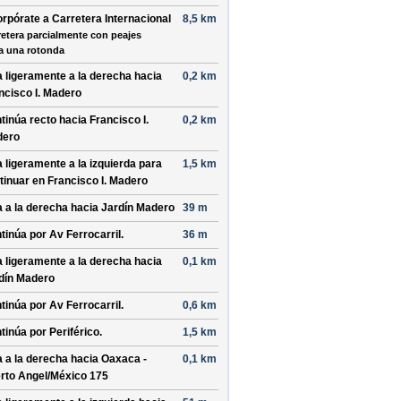
orpórate a
Carretera Internacional
8,5 km
retera parcialmente con peajes
a una rotonda
a ligeramente a la
derecha
hacia
0,2 km
ncisco I. Madero
tinúa recto hacia
Francisco I.
0,2 km
dero
a ligeramente a la
izquierda
para
1,5 km
tinuar en
Francisco I. Madero
a a la
derecha
hacia
Jardín Madero
39 m
tinúa por
Av Ferrocarril
.
36 m
a ligeramente a la
derecha
hacia
0,1 km
dín Madero
tinúa por
Av Ferrocarril
.
0,6 km
tinúa por
Periférico
.
1,5 km
a a la
derecha
hacia
Oaxaca -
0,1 km
rto Angel/México 175