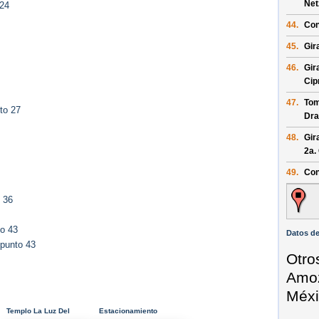
Net
 24
44.
Con
45.
Gir
46.
Gir
Cip
47.
Tom
to 27
Dra
48.
Gir
2a.
49.
Con
 36
to 43
Datos d
 punto 43
Otro
Amoz
Méxi
Templo La Luz Del
Estacionamiento