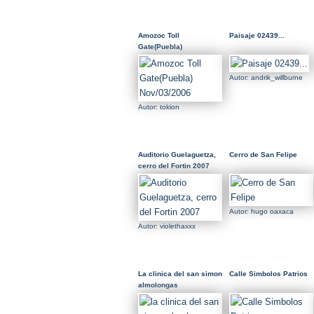
Amozoc Toll
Paisaje 02439...
Gate(Puebla)
Nov/03/2006
Autor: andrik_willburne
Autor: tokion
Auditorio Guelaguetza,
Cerro de San Felipe
cerro del Fortin 2007
Autor: hugo oaxaca
Autor: violethaxxx
La clinica del san simon
Calle Simbolos Patrios
almolongas