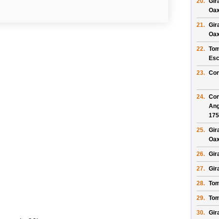
20.
Gir
Oax
21.
Gir
Oax
22.
Tom
Esc
23.
Con
24.
Con
Ang
175
25.
Gir
Oax
26.
Gir
27.
Gir
28.
Tom
29.
Tom
30.
Gir