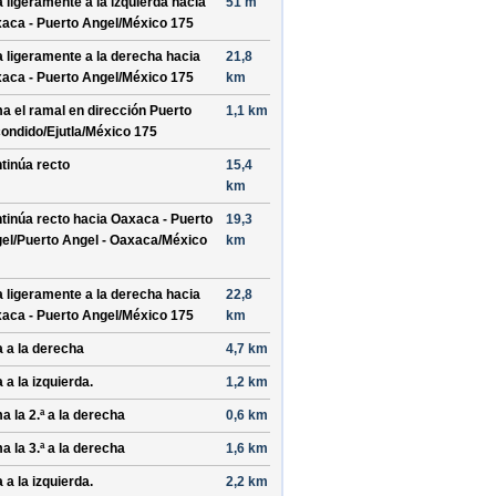
a ligeramente a la
izquierda
hacia
51 m
aca - Puerto Angel/México 175
a ligeramente a la
derecha
hacia
21,8
aca - Puerto Angel/México 175
km
a el ramal en dirección
Puerto
1,1 km
ondido/Ejutla/México 175
tinúa recto
15,4
km
tinúa recto hacia
Oaxaca - Puerto
19,3
el/Puerto Angel - Oaxaca/México
km
a ligeramente a la
derecha
hacia
22,8
aca - Puerto Angel/México 175
km
a a la
derecha
4,7 km
a a la
izquierda
.
1,2 km
a la 2.ª a la
derecha
0,6 km
a la 3.ª a la
derecha
1,6 km
a a la
izquierda
.
2,2 km