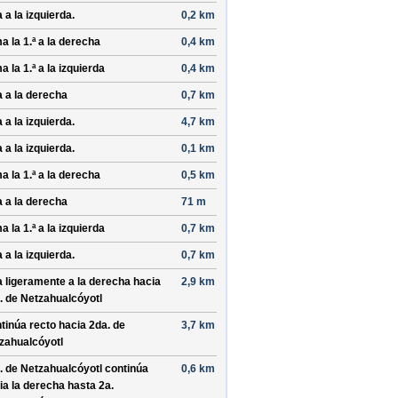
a a la
izquierda
.
0,2 km
a la 1.ª a la
derecha
0,4 km
a la 1.ª a la
izquierda
0,4 km
a a la
derecha
0,7 km
a a la
izquierda
.
4,7 km
a a la
izquierda
.
0,1 km
a la 1.ª a la
derecha
0,5 km
a a la
derecha
71 m
a la 1.ª a la
izquierda
0,7 km
a a la
izquierda
.
0,7 km
a ligeramente a la
derecha
hacia
2,9 km
. de Netzahualcóyotl
tinúa recto hacia
2da. de
3,7 km
zahualcóyotl
. de Netzahualcóyotl
continúa
0,6 km
ia la
derecha
hasta
2a.