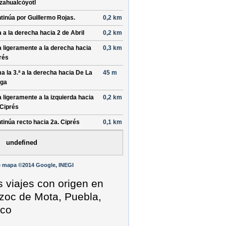
zahualcóyotl
tinúa por
Guillermo Rojas
.
0,2 km
a a la
derecha
hacia
2 de Abril
0,2 km
a ligeramente a la
derecha
hacia
0,3 km
rés
a la 3.ª a la
derecha
hacia
De La
45 m
ga
a ligeramente a la
izquierda
hacia
0,2 km
 Ciprés
tinúa recto hacia
2a. Ciprés
0,1 km
undefined
e mapa ©2014 Google, INEGI
s viajes con origen en
oc de Mota, Puebla,
co