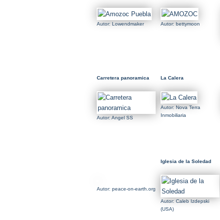
Autor: Lowendmaker
Autor: bettymoon
Carretera panoramica
La Calera
Autor: Nova Terra
Inmobiliaria
Autor: Angel SS
Iglesia de la Soledad
Autor: peace-on-earth.org
Autor: Caleb Izdepski
(USA)