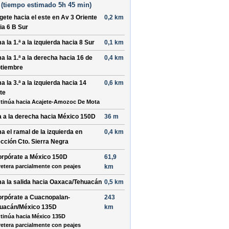
(
tiempo estimado
5h 45 min)
ígete hacia el
este
en
Av 3 Oriente
0,2 km
ia
6 B Sur
a la 1.ª a la
izquierda
hacia
8 Sur
0,1 km
a la 1.ª a la
derecha
hacia
16 de
0,4 km
tiembre
a la 3.ª a la
izquierda
hacia
14
0,6 km
te
tinúa hacia Acajete-Amozoc De Mota
a a la
derecha
hacia
México 150D
36 m
a el ramal de la
izquierda
en
0,4 km
ección
Cto. Sierra Negra
orpórate a
México 150D
61,9
retera parcialmente con peajes
km
a la salida hacia
Oaxaca/Tehuacán
0,5 km
orpórate a
Cuacnopalan-
243
uacán/México 135D
km
tinúa hacia México 135D
retera parcialmente con peajes