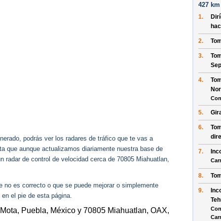
427 km 
1.
Dir
hac
2.
Tom
3.
Tom
Sep
4.
Tom
Nor
Con
5.
Gir
6.
Tom
dir
erado, podrás ver los radares de tráfico que te vas a
enta que aunque actualizamos diariamente nuestra base de
7.
Inc
ún radar de control de velocidad cerca de 70805 Miahuatlan,
Car
8.
Tom
ue no es correcto o que se puede mejorar o simplemente
9.
Inc
 en el pie de esta página.
Teh
Con
 Mota, Puebla, México y 70805 Miahuatlan, OAX,
Car