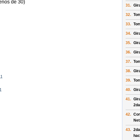
enos de 30)
31.
Gir
32.
Tom
33.
Tom
34.
Gir
35.
Gir
36.
Gir
37.
Tom
38.
Gir
11
39.
Tom
40.
Gir
1
41.
Gir
2da
42.
Con
Net
43.
2da
hac