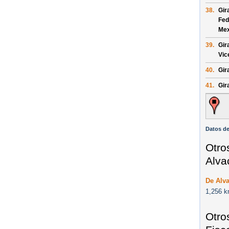
38.
Gir
Fed
Mex
39.
Gir
Vic
40.
Gira
41.
Gir
Datos de
Otro
Alva
De Alva
1,256 k
Otro