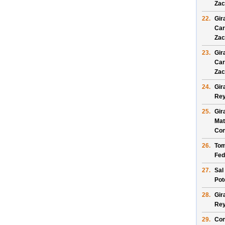
Zac
22.
Gir
Car
Zac
23.
Gir
Car
Zac
24.
Gir
Re
25.
Gir
Mat
Con
26.
Tom
Fed
27.
Sal
Pot
28.
Gir
Re
29.
Con