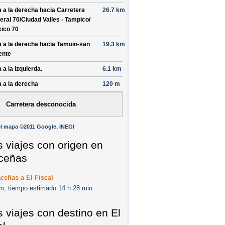
a a la derecha hacia
Carretera
26.7 km
eral 70/
Ciudad Valles - Tampico/
ico 70
a a la derecha hacia
Tamuin-san
19.3 km
ente
 a la izquierda.
6.1 km
a a la derecha
120 m
Carretera desconocida
l mapa ©2011 Google, INEGI
s viajes con origen en
ceñas
ceñas a El Fiscal
m, tiempo estimado 14 h 28 min
s viajes con destino en El