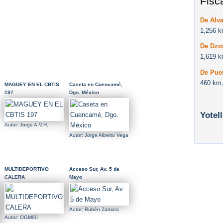
Fisc
De Alva
1,256 k
De Dzon
1,619 k
De Puer
460 km,
MAGUEY EN EL CBTIS
Caseta en Cuencamé,
197
Dgo. México
Yotel
Autor: Jorge A.V.H.
Autor: Jorge Alberto Vega
MULTIDEPORTIVO
Acceso Sur, Av. 5 de
CALERA
Mayo
Autor: Rubén Zamora
Autor: OGM90