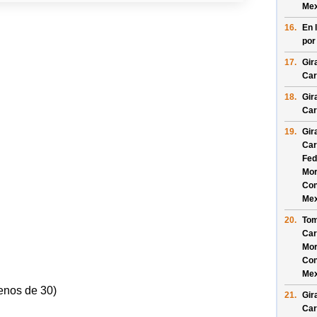
Mex
16.
En 
por
17.
Gir
Car
18.
Gir
Car
19.
Gir
Car
Fed
Mor
Con
Mex
20.
Tom
Car
Mor
Con
Mex
enos de 30)
21.
Gir
Car