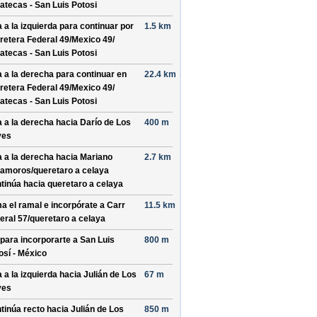
atecas - San Luis Potosi
a a la izquierda para continuar por
1.5 km
retera Federal 49/
Mexico 49/
atecas - San Luis Potosi
a a la derecha para continuar en
22.4 km
retera Federal 49/
Mexico 49/
atecas - San Luis Potosi
a a la derecha hacia
Darío de Los
400 m
yes
a a la derecha hacia
Mariano
2.7 km
amoros/
queretaro a celaya
tinúa hacia queretaro a celaya
a el ramal e incorpórate a
Carr
11.5 km
eral 57/
queretaro a celaya
 para incorporarte a
San Luis
800 m
osí - México
a a la izquierda hacia
Julián de Los
67 m
yes
tinúa recto hacia
Julián de Los
850 m