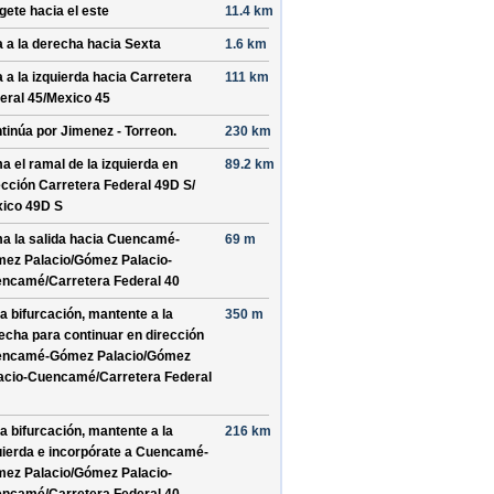
ígete hacia el
este
11.4 km
a a la derecha hacia
Sexta
1.6 km
a a la izquierda hacia
Carretera
111 km
eral 45/
Mexico 45
tinúa por
Jimenez - Torreon
.
230 km
a el ramal de la izquierda en
89.2 km
ección
Carretera Federal 49D S/
ico 49D S
a la salida hacia
Cuencamé-
69 m
ez Palacio/
Gómez Palacio-
encamé/
Carretera Federal 40
la bifurcación, mantente a la
350 m
echa para continuar en dirección
ncamé-Gómez Palacio/
Gómez
acio-Cuencamé/
Carretera Federal
la bifurcación, mantente a la
216 km
uierda e incorpórate a
Cuencamé-
ez Palacio/
Gómez Palacio-