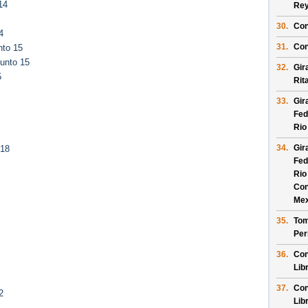
14
Re
30.
Con
4
31.
Con
nto 15
unto 15
32.
Gir
5
Rit
33.
Gir
Fed
Rio
34.
Gir
 18
Fed
Rio
Con
Mex
35.
Tom
Per
36.
Con
Lib
37.
Con
2
Lib