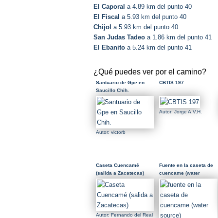
El Caporal
a 4.89 km del punto 40
El Fiscal
a 5.93 km del punto 40
Chijol
a 5.93 km del punto 40
San Judas Tadeo
a 1.86 km del punto 41
El Ebanito
a 5.24 km del punto 41
¿Qué puedes ver por el camino?
Santuario de Gpe en
CBTIS 197
Saucillo Chih.
Autor: Jorge A.V.H.
Autor: victorb
Caseta Cuencamé
Fuente en la caseta de
(salida a Zacatecas)
cuencame (water
source)
Autor: Fernando del Real