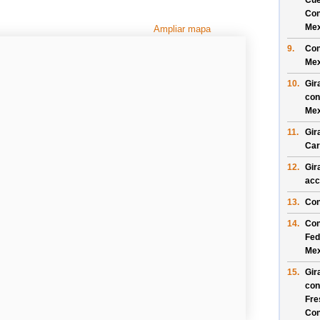
Cu
Con
Mex
Ampliar mapa
9.
Con
Mex
10.
Gir
con
Mex
11.
Gir
Car
12.
Gir
acc
13.
Con
14.
Con
Fed
Mex
15.
Gir
con
Fre
Con