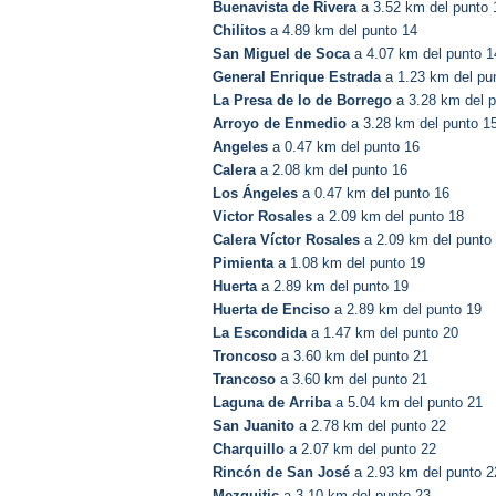
Buenavista de Rivera
a 3.52 km del punto 
Chilitos
a 4.89 km del punto 14
San Miguel de Soca
a 4.07 km del punto 1
General Enrique Estrada
a 1.23 km del pu
La Presa de lo de Borrego
a 3.28 km del p
Arroyo de Enmedio
a 3.28 km del punto 1
Angeles
a 0.47 km del punto 16
Calera
a 2.08 km del punto 16
Los Ángeles
a 0.47 km del punto 16
Victor Rosales
a 2.09 km del punto 18
Calera Víctor Rosales
a 2.09 km del punto
Pimienta
a 1.08 km del punto 19
Huerta
a 2.89 km del punto 19
Huerta de Enciso
a 2.89 km del punto 19
La Escondida
a 1.47 km del punto 20
Troncoso
a 3.60 km del punto 21
Trancoso
a 3.60 km del punto 21
Laguna de Arriba
a 5.04 km del punto 21
San Juanito
a 2.78 km del punto 22
Charquillo
a 2.07 km del punto 22
Rincón de San José
a 2.93 km del punto 2
Mezquitic
a 3.10 km del punto 23