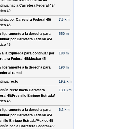
encamé/
Carretera Federal 40
tinúa hacia Carretera Federal 49/
ico 49
tinúa por
Carretera Federal 45/
7.5 km
ico 45
.
a ligeramente a la derecha para
550 m
tinuar por
Carretera Federal 45/
ico 45
a a la izquierda para continuar por
180 m
retera Federal 45/
Mexico 45
a ligeramente a la derecha para
190 m
eder al ramal
tinúa recto
19.2 km
tinúa recto hacia
Carretera
13.1 km
eral 45/
Fresnillo-Enrique Estrada/
ico 45
a ligeramente a la derecha para
6.2 km
tinuar por
Carretera Federal 45/
snillo-Enrique Estrada/
Mexico 45
tinúa hacia Carretera Federal 45/