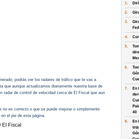
1.
Dir
2.
Gir
3.
Gir
Fed
4.
Con
5.
Tom
dir
Mex
6.
Tom
Góm
Cu
erado, podrás ver los radares de tráfico que te vas a
enta que aunque actualizamos diariamente nuestra base de
7.
En 
ún radar de control de velocidad cerca de El Fiscal que aun
der
Cue
Pal
ue no es correcto o que se puede mejorar o simplemente
40
 en el pie de esta página.
8.
En 
 El Fiscal
izq
Góm