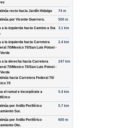
yes
tinúa recto hacia
Jardín Hidalgo
74 m
tinúa por
Vicente Guerrero
.
500 m
a a la izquierda hacia
Camino a Sta
3.1 km
a
a a la izquierda hacia
Carretera
2.4 km
eral 70/
Mexico 70/
San Luis Potosi -
 Verde
a a la derecha hacia
Carretera
247 km
eral 70/
Mexico 70/
San Luis Potosi -
 Verde
tinúa hacia Carretera Federal 70/
ico 70
a el ramal e incorpórate a
5.4 km
iférico
tinúa por
Anillo Periférico
5.7 km
ramiento Sur
.
tinúa por
Anillo Periférico
600 m
ramiento Ote
.