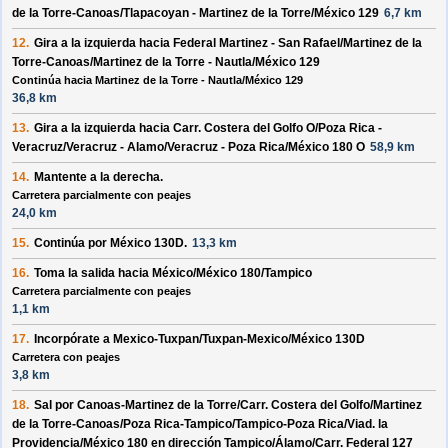
de la Torre-Canoas
/
Tlapacoyan - Martinez de la Torre
/
México 129
6,7 km
12.
Gira a la
izquierda
hacia
Federal Martinez - San Rafael
/
Martinez de la
Torre-Canoas
/
Martinez de la Torre - Nautla
/
México 129
Continúa hacia Martinez de la Torre - Nautla/México 129
36,8 km
13.
Gira a la
izquierda
hacia
Carr. Costera del Golfo O
/
Poza Rica -
Veracruz
/
Veracruz - Alamo
/
Veracruz - Poza Rica
/
México 180 O
58,9 km
14.
Mantente a la
derecha
.
Carretera parcialmente con peajes
24,0 km
15.
Continúa por
México 130D
.
13,3 km
16.
Toma la salida hacia
México
/
México 180
/
Tampico
Carretera parcialmente con peajes
1,1 km
17.
Incorpórate a
Mexico-Tuxpan
/
Tuxpan-Mexico
/
México 130D
Carretera con peajes
3,8 km
18.
Sal por
Canoas-Martinez de la Torre
/
Carr. Costera del Golfo
/
Martinez
de la Torre-Canoas
/
Poza Rica-Tampico
/
Tampico-Poza Rica
/
Viad. la
Providencia
/
México 180
en dirección
Tampico
/
Álamo
/
Carr. Federal 127