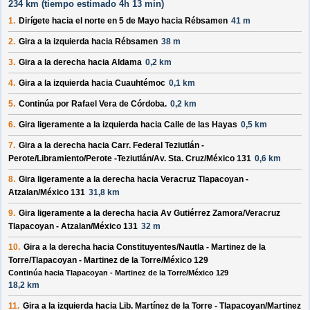
234 km (
tiempo estimado
4h 13 min)
1.
Dirígete hacia el
norte
en
5 de Mayo
hacia
Rébsamen
41 m
2.
Gira a la
izquierda
hacia
Rébsamen
38 m
3.
Gira a la
derecha
hacia
Aldama
0,2 km
4.
Gira a la
izquierda
hacia
Cuauhtémoc
0,1 km
5.
Continúa por
Rafael Vera de Córdoba
.
0,2 km
6.
Gira ligeramente a la
izquierda
hacia
Calle de las Hayas
0,5 km
7.
Gira a la
derecha
hacia
Carr. Federal Teziutlán -
Perote
/
Libramiento
/
Perote -Teziutlán
/
Av. Sta. Cruz
/
México 131
0,6 km
8.
Gira ligeramente a la
derecha
hacia
Veracruz Tlapacoyan -
Atzalan
/
México 131
31,8 km
9.
Gira ligeramente a la
derecha
hacia
Av Gutiérrez Zamora
/
Veracruz
Tlapacoyan - Atzalan
/
México 131
32 m
10.
Gira a la
derecha
hacia
Constituyentes
/
Nautla - Martinez de la
Torre
/
Tlapacoyan - Martinez de la Torre
/
México 129
Continúa hacia Tlapacoyan - Martinez de la Torre/México 129
18,2 km
11.
Gira a la
izquierda
hacia
Lib. Martínez de la Torre - Tlapacoyan
/
Martinez