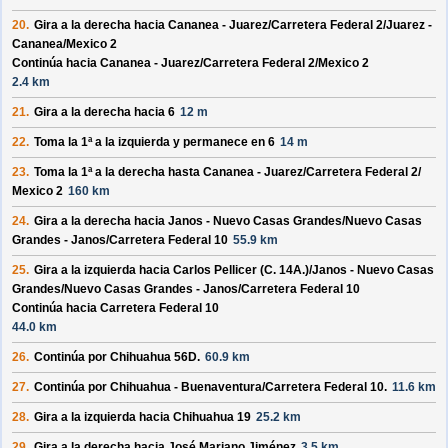
20.
Gira a la derecha hacia
Cananea - Juarez/
Carretera Federal 2/
Juarez -
Cananea/
Mexico 2
Continúa hacia Cananea - Juarez/
Carretera Federal 2/
Mexico 2
2.4 km
21.
Gira a la derecha hacia
6
12 m
22.
Toma la 1ª a la izquierda y permanece en
6
14 m
23.
Toma la 1ª a la derecha hasta
Cananea - Juarez/
Carretera Federal 2/
Mexico 2
160 km
24.
Gira a la derecha hacia
Janos - Nuevo Casas Grandes/
Nuevo Casas
Grandes - Janos/
Carretera Federal 10
55.9 km
25.
Gira a la izquierda hacia
Carlos Pellicer (C. 14A.)/
Janos - Nuevo Casas
Grandes/
Nuevo Casas Grandes - Janos/
Carretera Federal 10
Continúa hacia Carretera Federal 10
44.0 km
26.
Continúa por
Chihuahua 56D
.
60.9 km
27.
Continúa por
Chihuahua - Buenaventura/
Carretera Federal 10
.
11.6 km
28.
Gira a la izquierda hacia
Chihuahua 19
25.2 km
29.
Gira a la derecha hacia
José Mariano Jiménez
3.5 km