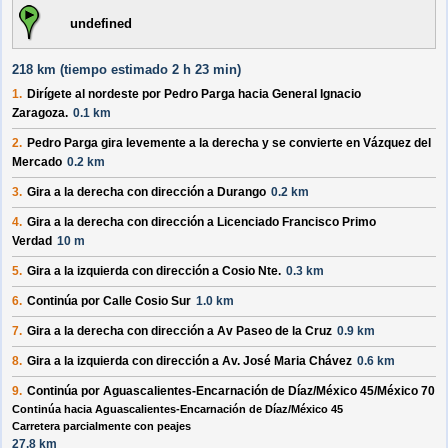
undefined
218 km (
tiempo estimado
2 h 23 min)
1.
Dirígete al
nordeste
por
Pedro Parga
hacia
General Ignacio
Zaragoza
.
0.1 km
2.
Pedro Parga
gira levemente
a la derecha
y se convierte en
Vázquez del
Mercado
0.2 km
3.
Gira a la
derecha
con dirección a
Durango
0.2 km
4.
Gira a la
derecha
con dirección a
Licenciado Francisco Primo
Verdad
10 m
5.
Gira a la
izquierda
con dirección a
Cosio Nte.
0.3 km
6.
Continúa por
Calle Cosio Sur
1.0 km
7.
Gira a la
derecha
con dirección a
Av Paseo de la Cruz
0.9 km
8.
Gira a la
izquierda
con dirección a
Av. José Maria Chávez
0.6 km
9.
Continúa por
Aguascalientes-Encarnación de Díaz/México 45/México 70
Continúa hacia Aguascalientes-Encarnación de Díaz/México 45
Carretera parcialmente con peajes
27.8 km