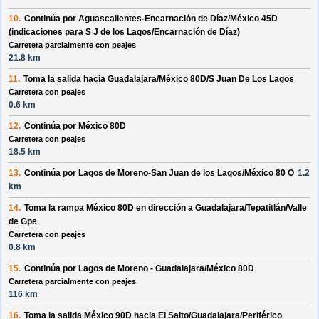
10.
Continúa por
Aguascalientes-Encarnación de Díaz/México 45D
(indicaciones para
S J de los Lagos/Encarnación de Díaz
)
Carretera parcialmente con peajes
21.8 km
11.
Toma la salida hacia
Guadalajara/México 80D/S Juan De Los Lagos
Carretera con peajes
0.6 km
12.
Continúa por
México 80D
Carretera con peajes
18.5 km
13.
Continúa por
Lagos de Moreno-San Juan de los Lagos/México 80 O
1.2
km
14.
Toma la rampa
México 80D
en dirección a
Guadalajara/Tepatitlán/Valle
de Gpe
Carretera con peajes
0.8 km
15.
Continúa por
Lagos de Moreno - Guadalajara/México 80D
Carretera parcialmente con peajes
116 km
16.
Toma la salida
México 90D
hacia
El Salto/Guadalajara/Periférico