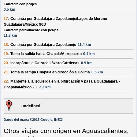
Carretera con peajes
0.5 km
17.
Continúa por
Guadalajara-Zapotlanejo/Lagos de Moreno -
Guadalajara/México 90D
Carretera parcialmente con peajes
11.8 km
18.
Continúa por
Guadalajara-Zapotlanejo
11.4 km
19.
Toma la salida hacia
Chapala/Aeropuerto
0.1 km
20.
Incorpórate a
Calzada Lázaro Cárdenas
0.9 km
21.
Toma la rampa
Chapala
en dirección a
Colima
0.5 km
22.
Mantente a la
izquierda
en la bifurcación y pasa a
Guadalajara -
Chapala/México 23
.
2.2 km
undefined
Datos del mapa ©2015 Google, INEGI
Otros viajes con origen en Aguascalientes,