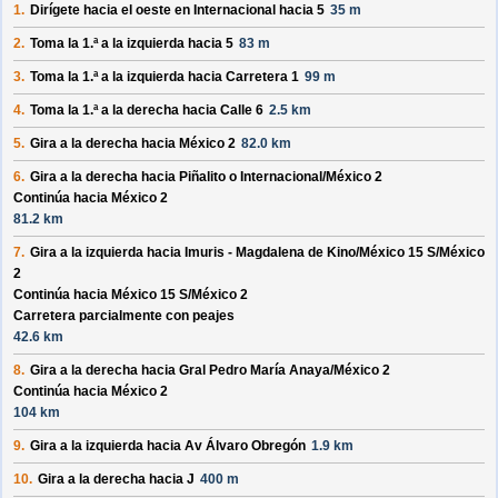
1.
Dirígete hacia el
oeste
en
Internacional
hacia
5
35 m
2.
Toma la 1.ª a la izquierda hacia
5
83 m
3.
Toma la 1.ª a la izquierda hacia
Carretera 1
99 m
4.
Toma la 1.ª a la derecha hacia
Calle 6
2.5 km
5.
Gira a la derecha hacia
México 2
82.0 km
6.
Gira a la derecha hacia
Piñalito o Internacional/
México 2
Continúa hacia México 2
81.2 km
7.
Gira a la izquierda hacia
Imuris - Magdalena de Kino/
México 15 S/
México
2
Continúa hacia México 15 S/
México 2
Carretera parcialmente con peajes
42.6 km
8.
Gira a la derecha hacia
Gral Pedro María Anaya/
México 2
Continúa hacia México 2
104 km
9.
Gira a la izquierda hacia
Av Álvaro Obregón
1.9 km
10.
Gira a la derecha hacia
J
400 m