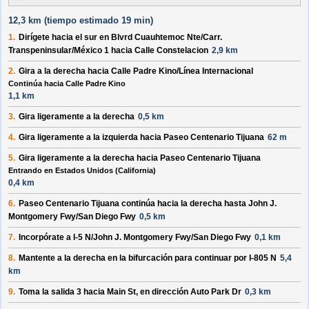
12,3 km (
tiempo estimado
19 min)
1.
Dirígete hacia el
sur
en
Blvrd Cuauhtemoc Nte
/
Carr.
Transpeninsular
/
México 1
hacia
Calle Constelacion
2,9 km
2.
Gira a la
derecha
hacia
Calle Padre Kino
/
Línea Internacional
Continúa hacia Calle Padre Kino
1,1 km
3.
Gira ligeramente a la
derecha
0,5 km
4.
Gira ligeramente a la
izquierda
hacia
Paseo Centenario Tijuana
62 m
5.
Gira ligeramente a la
derecha
hacia
Paseo Centenario Tijuana
Entrando en Estados Unidos (California)
0,4 km
6.
Paseo Centenario Tijuana
continúa hacia la
derecha
hasta
John J.
Montgomery Fwy
/
San Diego Fwy
0,5 km
7.
Incorpórate a
I-5 N
/
John J. Montgomery Fwy
/
San Diego Fwy
0,1 km
8.
Mantente a la
derecha
en la bifurcación para continuar por
I-805 N
5,4
km
9.
Toma la salida
3
hacia
Main St
, en dirección
Auto Park Dr
0,3 km