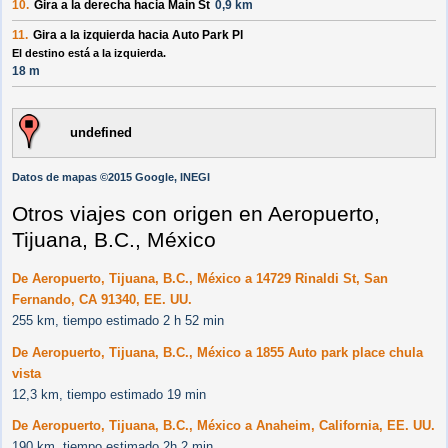
10.
Gira a la
derecha
hacia
Main St
0,9 km
11.
Gira a la
izquierda
hacia
Auto Park Pl
El destino está a la izquierda.
18 m
undefined
Datos de mapas ©2015 Google, INEGI
Otros viajes con origen en Aeropuerto,
Tijuana, B.C., México
De Aeropuerto, Tijuana, B.C., México a 14729 Rinaldi St, San
Fernando, CA 91340, EE. UU.
255 km, tiempo estimado 2 h 52 min
De Aeropuerto, Tijuana, B.C., México a 1855 Auto park place chula
vista
12,3 km, tiempo estimado 19 min
De Aeropuerto, Tijuana, B.C., México a Anaheim, California, EE. UU.
190 km, tiempo estimado 2h 2 min