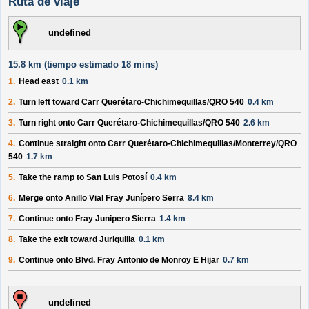
Ruta de viaje
undefined
15.8 km (
tiempo estimado
18 mins)
1.
Head
east
0.1 km
2.
Turn
left
toward
Carr Querétaro-Chichimequillas
/
QRO 540
0.4 km
3.
Turn
right
onto
Carr Querétaro-Chichimequillas
/
QRO 540
2.6 km
4.
Continue straight onto
Carr Querétaro-Chichimequillas
/
Monterrey
/
QRO
540
1.7 km
5.
Take the ramp to
San Luis Potosí
0.4 km
6.
Merge onto
Anillo Vial Fray Junípero Serra
8.4 km
7.
Continue onto
Fray Junipero Sierra
1.4 km
8.
Take the exit toward
Juriquilla
0.1 km
9.
Continue onto
Blvd. Fray Antonio de Monroy E Hijar
0.7 km
undefined