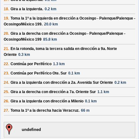
18.
Gira a la
izquierda
.
0.2 km
19.
Toma la 1ª a la
izquierda
en dirección a
Ocosingo - Palenque/Palenque -
Ocosingo/México 199
.
20.0 km
20.
Gira a la
derecha
con dirección a
Ocosingo - Palenque/Palenque -
Ocosingo/México 199
85.8 km
21.
En la rotonda, toma la
tercera
salida en dirección a
9a. Norte
Oriente
0.3 km
22.
Continúa por
Periférico
1.3 km
23.
Continúa por
Periférico Ote. Sur
0.1 km
24.
Gira a la
izquierda
con dirección a
2a. Avenida Sur Oriente
0.2 km
25.
Gira a la
derecha
con dirección a
7a. Oriente Sur
1.1 km
26.
Gira a la
izquierda
con dirección a
Milenio
0.1 km
27.
Toma la 1ª a la
derecha
hacia
Veracruz
.
66 m
undefined