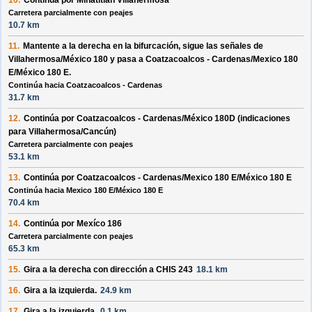
10.
Continúa por
Minatitlan Villahermosa
Carretera parcialmente con peajes
10.7 km
11.
Mantente a la
derecha
en la bifurcación, sigue las señales de
Villahermosa/México 180
y pasa a
Coatzacoalcos - Cardenas/Mexico 180
E/México 180 E
.
Continúa hacia Coatzacoalcos - Cardenas
31.7 km
12.
Continúa por
Coatzacoalcos - Cardenas/México 180D
(indicaciones
para
Villahermosa/Cancún
)
Carretera parcialmente con peajes
53.1 km
13.
Continúa por
Coatzacoalcos - Cardenas/Mexico 180 E/México 180 E
Continúa hacia Mexico 180 E/México 180 E
70.4 km
14.
Continúa por
Mexíco 186
Carretera parcialmente con peajes
65.3 km
15.
Gira a la
derecha
con dirección a
CHIS 243
18.1 km
16.
Gira a la
izquierda
.
24.9 km
17.
Gira a la
izquierda
.
0.1 km