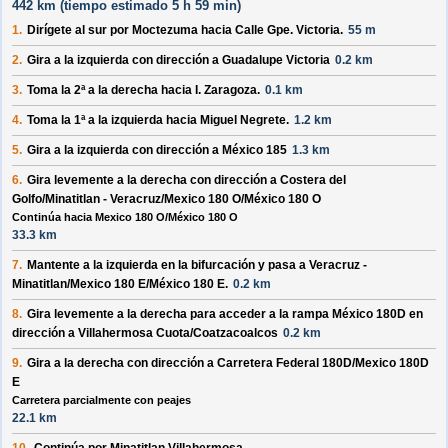
442 km (
tiempo estimado
5 h 59 min)
1.
Dirígete al
sur
por
Moctezuma
hacia
Calle Gpe. Victoria
.
55 m
2.
Gira a la
izquierda
con dirección a
Guadalupe Victoria
0.2 km
3.
Toma la 2ª a la
derecha
hacia
I. Zaragoza
.
0.1 km
4.
Toma la 1ª a la
izquierda
hacia
Miguel Negrete
.
1.2 km
5.
Gira a la
izquierda
con dirección a
México 185
1.3 km
6.
Gira levemente a la
derecha
con dirección a
Costera del
Golfo/Minatitlan - Veracruz/Mexico 180 O/México 180 O
Continúa hacia Mexico 180 O/México 180 O
33.3 km
7.
Mantente a la
izquierda
en la bifurcación y pasa a
Veracruz -
Minatitlan/Mexico 180 E/México 180 E
.
0.2 km
8.
Gira levemente a la
derecha
para acceder a la rampa
México 180D
en
dirección a
Villahermosa Cuota/Coatzacoalcos
0.2 km
9.
Gira a la
derecha
con dirección a
Carretera Federal 180D/Mexico 180D
E
Carretera parcialmente con peajes
22.1 km