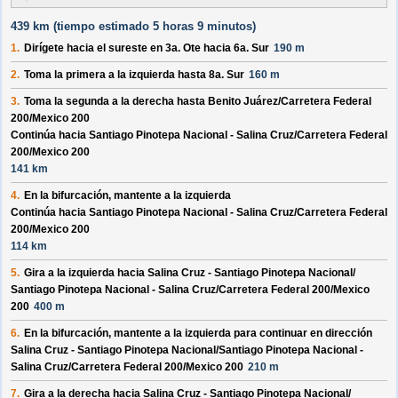
439 km (
tiempo estimado
5 horas 9 minutos)
1.
Dirígete hacia el
sureste
en
3a. Ote
hacia
6a. Sur
190 m
2.
Toma la primera a la izquierda hasta
8a. Sur
160 m
3.
Toma la segunda a la derecha hasta
Benito Juárez/
Carretera Federal
200/
Mexico 200
Continúa hacia Santiago Pinotepa Nacional - Salina Cruz/
Carretera Federal
200/
Mexico 200
141 km
4.
En la bifurcación, mantente a la izquierda
Continúa hacia Santiago Pinotepa Nacional - Salina Cruz/
Carretera Federal
200/
Mexico 200
114 km
5.
Gira a la izquierda hacia
Salina Cruz - Santiago Pinotepa Nacional/
Santiago Pinotepa Nacional - Salina Cruz/
Carretera Federal 200/
Mexico
200
400 m
6.
En la bifurcación, mantente a la izquierda para continuar en dirección
Salina Cruz - Santiago Pinotepa Nacional/
Santiago Pinotepa Nacional -
Salina Cruz/
Carretera Federal 200/
Mexico 200
210 m
7.
Gira a la derecha hacia
Salina Cruz - Santiago Pinotepa Nacional/