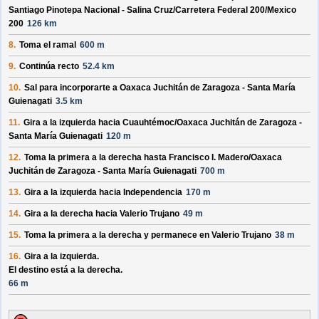
Santiago Pinotepa Nacional - Salina Cruz/
Carretera Federal 200/
Mexico
200
126 km
8.
Toma el ramal
600 m
9.
Continúa recto
52.4 km
10.
Sal para incorporarte a
Oaxaca Juchitán de Zaragoza - Santa María
Guienagati
3.5 km
11.
Gira a la izquierda hacia
Cuauhtémoc/
Oaxaca Juchitán de Zaragoza -
Santa María Guienagati
120 m
12.
Toma la primera a la derecha hasta
Francisco I. Madero/
Oaxaca
Juchitán de Zaragoza - Santa María Guienagati
700 m
13.
Gira a la izquierda hacia
Independencia
170 m
14.
Gira a la derecha hacia
Valerio Trujano
49 m
15.
Toma la primera a la derecha y permanece en
Valerio Trujano
38 m
16.
Gira a la izquierda.
El destino está a la derecha.
66 m