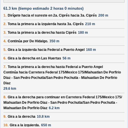
61.3 km (
tiempo estimado
2 horas 0 minutos)
1.
Dirígete hacia el
sureste
en
2a. Ciprés
hacia
3a. Ciprés
200 m
2.
Toma la primera a la izquierda hasta
3a. Ciprés
210 m
3.
Toma la primera a la derecha hasta
Ciprés
180 m
4.
Continúa por
De Hidalgo
.
350 m
5.
Gira a la izquierda hacia
Federal a Puerto Angel
160 m
6.
Gira a la derecha en
Las Huertas
56 m
7.
Toma la primera a la derecha hasta
Federal a Puerto Angel
Continúa hacia Carretera Federal 175/
Mexico 175/
Miahuatlan De Porfirio
Diaz - San Pedro Pochutla/
San Pedro Pochutla - Miahuatlan De Porfirio
Diaz
29.6 km
8.
Gira a la derecha para continuar en
Carretera Federal 175/
Mexico 175/
Miahuatlan De Porfirio Diaz - San Pedro Pochutla/
San Pedro Pochutla -
Miahuatlan De Porfirio Diaz
6.2 km
9.
Gira a la derecha
10.8 km
10.
Gira a la izquierda.
650 m