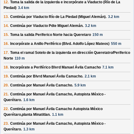
12.
Toma la salida de la izquierda e incorpórate a
Viaducto (Río de La
Piedad)
3.4 km
13.
Continúa por
Viaducto Río de La Piedad (Miguel Alemán)
.
3.2 km
14.
Continúa por
Viaducto Pdte Miguel Alemán
.
3.2 km
15.
Toma la salida
Periferico Norte
hacia
Queretaro
150 m
16.
Incorpórate a
Anillo Periférico (Blvd. Adolfo López Mateos)
550 m
17.
Toma el ramal
Sotelo
de la izquierda en dirección
Queretatro/
Periferico
Norte
110 m
18.
Incorpórate a
Periférico Blvrd Manuel Ávila Camacho
7.1 km
19.
Continúa por
Blvrd Manuel Ávila Camacho
.
2.1 km
20.
Continúa por
Manuel Ávila Camacho
.
5.9 km
21.
Continúa por
Manuel Ávila Camacho, Autopista México -
Querétaro
.
1.6 km
22.
Continúa por
Manuel Ávila Camacho Autopista México
Querétaro,planta Minatitlan
.
1.1 km
23.
Continúa por
Manuel Ávila Camacho, Autopista México -
Querétaro
.
1.3 km