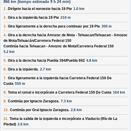
866 km (
tiempo estimado
9 h 24 min)
1.
Dirígete hacia el
noroeste
hacia
19 Pte
1.0 km
2.
Gira a la izquierda hacia
19 Pte
210 m
3.
Gira ligeramente a la derecha para continuar por
19 Pte
300 m
4.
Gira a la derecha hacia
Amozoc de Mota - Tehuacan/
Tehuacan - Amozoc
de Mota/
Tehuacán/
Carretera Federal 150
Continúa hacia Tehuacan - Amozoc de Mota/
Carretera Federal 150
5.2 km
5.
Gira a la derecha hacia
Puebla 394/
Puebla 692
4.8 km
6.
Gira a la izquierda.
2.7 km
7.
Gira ligeramente a la izquierda hacia
Carretera Federal 150 De
Cuota
550 m
8.
Toma el ramal e incorpórate a
Carretera Federal 150 De Cuota
164 km
9.
Continúa por
Ignacio Zaragoza
.
7.3 km
10.
Continúa por
Gral Ignacio Zaragoza
.
2.6 km
11.
Toma la salida de la izquierda e incorpórate a
Viaducto (Río de La
Piedad)
2.6 km