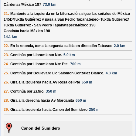
Cárdenas/
México 187
73.0 km
21.
Mantente a la izquierda en la bifurcación, sigue las señales de
México
145D/
Tuxtla Gutiérrez
y pasa a
San Pedro Tapanatepec- Tuxtla Gutierrez/
Tuxtla Gutierrez - San Pedro Tapanatepec/
México 190
Continúa hacia México 190
14.1 km
22.
En la rotonda, toma la
segunda
salida en dirección
Tabasco
2.0 km
23.
Continúa por
Libramiento Nte
.
5.0 km
24.
Continúa por
Libramiento Nte Pte
.
700 m
25.
Continúa por
Boulevard Lic Salomon Gonzalez Blanco
.
4.3 km
26.
Gira a la izquierda hacia
Av Rosa del Pte
650 m
27.
Continúa por
Zafiro
.
350 m
28.
Gira a la derecha hacia
Av Morganita
650 m
29.
Gira a la izquierda hacia
Canon del Sumidero
250 m
Canon del Sumidero