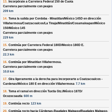
13.
Incorpórate a
Carretera Federal 150 de Cuota
Carretera parcialmente con peajes
209 km
14.
Toma la salida por
Cordoba - Minatitlan/
México 145D
en dirección
Villahermosa/
Coatzacoalcos/
La Tinaja/
Minatitlán/
Cosamaloapan/
México
150/
México 145
Carretera parcialmente con peajes
229 km
15.
Continúa por
Carretera Federal 180D/
Mexico 180D E
.
Carretera parcialmente con peajes
22.3 km
16.
Continúa por
Minatitlan Villahermosa
.
Carretera parcialmente con peajes
10.8 km
17.
Gira ligeramente a la derecha para incorporarte a
Coatzacoalcos -
Cardenas/
México 180 E
en dirección
Villahermosa
7.7 km
18.
Toma el ramal en dirección
Tuxtla Gtz./
México 187D/
Ocozocoautla
600 m
19.
Continúa recto
123 km
20.
Continúa recto hacia
Cárdenas-Raudales Malpaso/
Raudales Malpaso-