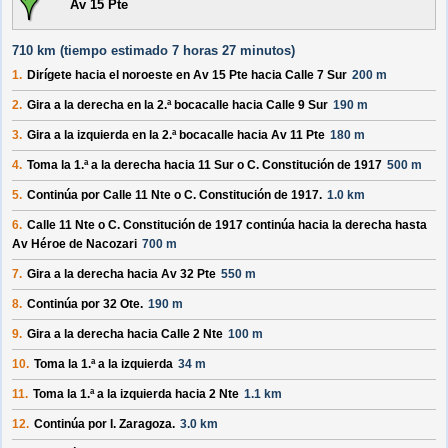
Av 15 Pte
710 km (
tiempo estimado
7 horas 27 minutos)
1.
Dirígete hacia el
noroeste
en
Av 15 Pte
hacia
Calle 7 Sur
200 m
2.
Gira a la derecha en la 2.ª bocacalle hacia
Calle 9 Sur
190 m
3.
Gira a la izquierda en la 2.ª bocacalle hacia
Av 11 Pte
180 m
4.
Toma la 1.ª a la derecha hacia
11 Sur o C. Constitución de 1917
500 m
5.
Continúa por
Calle 11 Nte o C. Constitución de 1917
.
1.0 km
6.
Calle 11 Nte o C. Constitución de 1917
continúa hacia la derecha hasta
Av Héroe de Nacozari
700 m
7.
Gira a la derecha hacia
Av 32 Pte
550 m
8.
Continúa por
32 Ote
.
190 m
9.
Gira a la derecha hacia
Calle 2 Nte
100 m
10.
Toma la 1.ª a la izquierda
34 m
11.
Toma la 1.ª a la izquierda hacia
2 Nte
1.1 km
12.
Continúa por
I. Zaragoza
.
3.0 km