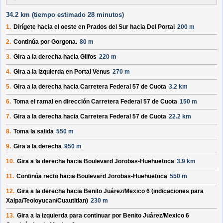
34.2 km (
tiempo estimado
28 minutos)
1.
Dirígete hacia el
oeste
en
Prados del Sur
hacia
Del Portal
200 m
2.
Continúa por
Gorgona
.
80 m
3.
Gira a la derecha hacia
Glifos
220 m
4.
Gira a la izquierda en
Portal Venus
270 m
5.
Gira a la derecha hacia
Carretera Federal 57 de Cuota
3.2 km
6.
Toma el ramal en dirección
Carretera Federal 57 de Cuota
150 m
7.
Gira a la derecha hacia
Carretera Federal 57 de Cuota
22.2 km
8.
Toma la salida
550 m
9.
Gira a la derecha
950 m
10.
Gira a la derecha hacia
Boulevard Jorobas-Huehuetoca
3.9 km
11.
Continúa recto hacia
Boulevard Jorobas-Huehuetoca
550 m
12.
Gira a la derecha hacia
Benito Juárez/
Mexico 6
(indicaciones para
Xalpa/
Teoloyucan/
Cuautitlan
)
230 m
13.
Gira a la izquierda para continuar por
Benito Juárez/
Mexico 6