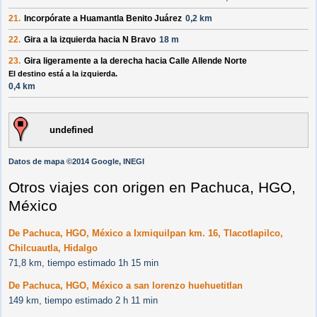
21.
Incorpórate a
Huamantla Benito Juárez
0,2 km
22.
Gira a la
izquierda
hacia
N Bravo
18 m
23.
Gira ligeramente a la
derecha
hacia
Calle Allende Norte
El destino está a la izquierda.
0,4 km
undefined
Datos de mapa ©2014 Google, INEGI
Otros viajes con origen en Pachuca, HGO,
México
De Pachuca, HGO, México a Ixmiquilpan km. 16, Tlacotlapilco,
Chilcuautla, Hidalgo
71,8 km, tiempo estimado 1h 15 min
De Pachuca, HGO, México a san lorenzo huehuetitlan
149 km, tiempo estimado 2 h 11 min