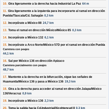
10.
Gira ligeramente a la
derecha
hacia
Industrial La Paz
64 m
11.
Gira ligeramente a la
izquierda
para incorporarte al ramal en dirección
Puebla/Tlaxcala/Cd. Sahagún
0,3 km
12.
Incorpórate a
México 88
24,7 km
13.
Toma el ramal en dirección
México/México 85
0,3 km
14.
Incorpórate a
México 132
6,1 km
15.
Incorpórate a
Arco Norte/México 57D
por el ramal en dirección
Puebla
Carretera con peajes
44,1 km
16.
Sal por
México 136
en dirección
Apizaco
Carretera parcialmente con peajes
48,7 km
17.
Mantente a la
derecha
en la bifurcación, sigue las señales de
Huamantla/México 136
y pasa a
México 136
19,3 km
18.
Gira a la
derecha
para acceder al ramal en dirección
Jalapa/México
136/Veracruz
0,9 km
19.
Incorpórate a
México 136
2,3 km
20.
Toma la salida hacia
Cd.Industrial/Xicohtencatl II
0,3 km