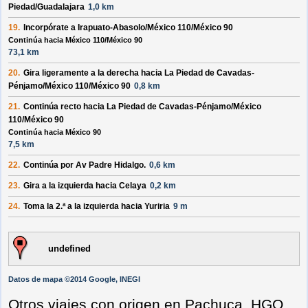
Piedad/Guadalajara
1,0 km
19.
Incorpórate a
Irapuato-Abasolo/México 110/México 90
Continúa hacia México 110/México 90
73,1 km
20.
Gira ligeramente a la
derecha
hacia
La Piedad de Cavadas-
Pénjamo/México 110/México 90
0,8 km
21.
Continúa recto hacia
La Piedad de Cavadas-Pénjamo/México
110/México 90
Continúa hacia México 90
7,5 km
22.
Continúa por
Av Padre Hidalgo
.
0,6 km
23.
Gira a la
izquierda
hacia
Celaya
0,2 km
24.
Toma la 2.ª a la
izquierda
hacia
Yuriria
9 m
undefined
Datos de mapa ©2014 Google, INEGI
Otros viajes con origen en Pachuca, HGO,