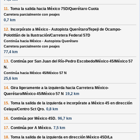
11.
Toma la salida hacia
México 75D/Querétaro Cuota
Carretera parcialmente con peajes
0,7 km
12.
Incorpórate a
México - Autopista Querétaro/Tepeji de Ocampo-
Polotitlán de la Ilustración/Carretera Federal 57D
Continúa hacia México - Autopista Querétaro
Carretera parcialmente con peajes
77,4 km
13.
Continúa por
San Juan del Río-Pedro Escobedo/México 45/México 57
N
.
Continúa hacia México 45/México 57 N
25,6 km
14.
Gira ligeramente a la
izquierda
hacia
Carretera México-
Querétaro/México 45/México 57 N
19,2 km
15.
Toma la salida de la
izquierda
e incorpórate a
México 45
en dirección
Celaya/Centro Sct Qro.
0,8 km
16.
Continúa por
México 45D
.
96,7 km
17.
Continúa por
A México
.
7,5 km
18.
Toma la salida de la
izquierda
en dirección
México 45D/La