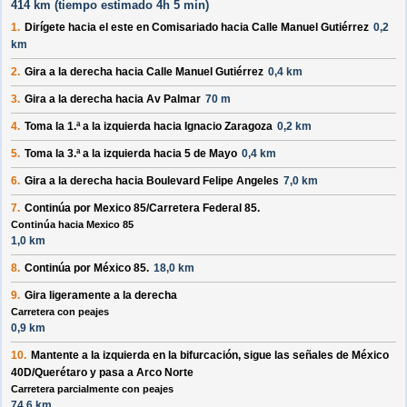
414 km (
tiempo estimado
4h 5 min)
1.
Dirígete hacia el
este
en
Comisariado
hacia
Calle Manuel Gutiérrez
0,2
km
2.
Gira a la
derecha
hacia
Calle Manuel Gutiérrez
0,4 km
3.
Gira a la
derecha
hacia
Av Palmar
70 m
4.
Toma la 1.ª a la
izquierda
hacia
Ignacio Zaragoza
0,2 km
5.
Toma la 3.ª a la
izquierda
hacia
5 de Mayo
0,4 km
6.
Gira a la
derecha
hacia
Boulevard Felipe Angeles
7,0 km
7.
Continúa por
Mexico 85/Carretera Federal 85
.
Continúa hacia Mexico 85
1,0 km
8.
Continúa por
México 85
.
18,0 km
9.
Gira ligeramente a la
derecha
Carretera con peajes
0,9 km
10.
Mantente a la
izquierda
en la bifurcación, sigue las señales de
México
40D/Querétaro
y pasa a
Arco Norte
Carretera parcialmente con peajes
74,6 km