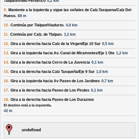
Tlalpan
/
Anillo Periférico
0,2 km
9.
Mantente a la
izquierda
y sigue las señales de
Calz.Taxquena
/
Calz Del
Hueso
.
88 m
10.
Continúa por
Tlalpan
/
Viaducto
.
4,0 km
11.
Continúa por
Calz. de Tlalpan
.
3,2 km
12.
Gira a la
derecha
hacia
Calz de la Virgen
/
Eje 10 Sur
0,5 km
13.
Gira a la
izquierda
hacia
Av. Canal de Miramontes
/
Eje 1 Ote
1,2 km
14.
Gira a la
derecha
hacia
Cerro de La Juvencia
0,1 km
15.
Gira a la
derecha
hacia
Calz Taxqueña
/
Eje 9 Sur
1,0 km
16.
Gira a la
izquierda
hacia
Av Paseo de Los Jardines
0,7 km
17.
Gira a la
derecha
hacia
Paseo de Los Pirules
0,1 km
18.
Gira a la
derecha
hacia
Paseo de Los Duraznos
El destino está a la izquierda.
42 m
undefined