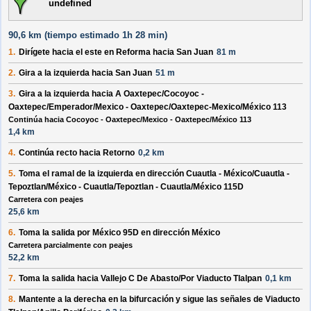
undefined
90,6 km (
tiempo estimado
1h 28 min)
1.
Dirígete hacia el
este
en
Reforma
hacia
San Juan
81 m
2.
Gira a la
izquierda
hacia
San Juan
51 m
3.
Gira a la
izquierda
hacia
A Oaxtepec
/
Cocoyoc -
Oaxtepec
/
Emperador
/
Mexico - Oaxtepec
/
Oaxtepec-Mexico
/
México 113
Continúa hacia Cocoyoc - Oaxtepec/Mexico - Oaxtepec/México 113
1,4 km
4.
Continúa recto hacia
Retorno
0,2 km
5.
Toma el ramal de la
izquierda
en dirección
Cuautla - México
/
Cuautla -
Tepoztlan
/
México - Cuautla
/
Tepoztlan - Cuautla
/
México 115D
Carretera con peajes
25,6 km
6.
Toma la salida por
México 95D
en dirección
México
Carretera parcialmente con peajes
52,2 km
7.
Toma la salida hacia
Vallejo C De Abasto
/
Por Viaducto Tlalpan
0,1 km
8.
Mantente a la
derecha
en la bifurcación y sigue las señales de
Viaducto