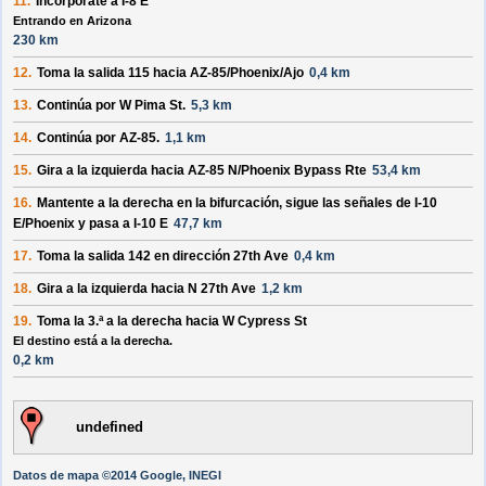
11.
Incorpórate a
I-8 E
Entrando en Arizona
230 km
12.
Toma la salida
115
hacia
AZ-85/Phoenix/Ajo
0,4 km
13.
Continúa por
W Pima St
.
5,3 km
14.
Continúa por
AZ-85
.
1,1 km
15.
Gira a la
izquierda
hacia
AZ-85 N/Phoenix Bypass Rte
53,4 km
16.
Mantente a la
derecha
en la bifurcación, sigue las señales de
I-10
E/Phoenix
y pasa a
I-10 E
47,7 km
17.
Toma la salida
142
en dirección
27th Ave
0,4 km
18.
Gira a la
izquierda
hacia
N 27th Ave
1,2 km
19.
Toma la 3.ª a la
derecha
hacia
W Cypress St
El destino está a la derecha.
0,2 km
undefined
Datos de mapa ©2014 Google, INEGI