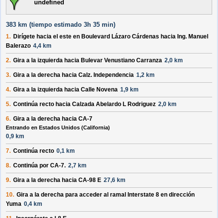
undefined
383 km (
tiempo estimado
3h 35 min)
1.
Dirígete hacia el
este
en
Boulevard Lázaro Cárdenas
hacia
Ing. Manuel
Balerazo
4,4 km
2.
Gira a la
izquierda
hacia
Bulevar Venustiano Carranza
2,0 km
3.
Gira a la
derecha
hacia
Calz. Independencia
1,2 km
4.
Gira a la
izquierda
hacia
Calle Novena
1,9 km
5.
Continúa recto hacia
Calzada Abelardo L Rodriguez
2,0 km
6.
Gira a la
derecha
hacia
CA-7
Entrando en Estados Unidos (California)
0,9 km
7.
Continúa recto
0,1 km
8.
Continúa por
CA-7
.
2,7 km
9.
Gira a la
derecha
hacia
CA-98 E
27,6 km
10.
Gira a la
derecha
para acceder al ramal
Interstate 8
en dirección
Yuma
0,4 km