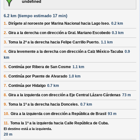
undefined
6.2 km (
tiempo estimado
17 min)
1.
Dirígete al
noroeste
por
Marina Nacional
hacia
Lago Iseo
.
0.2 km
2.
Gira a la
derecha
con dirección a
Gral. Mariano Escobedo
0.3 km
3.
Toma la 2ª a la
derecha
hacia
Felipe Carrillo Puerto
.
1.1 km
4.
Gira levemente a la
derecha
con dirección a
Calz México-Tacuba
0.9
km
5.
Continúa por
Ribera de San Cosme
1.1 km
6.
Continúa por
Puente de Alvarado
1.0 km
7.
Continúa por
Hidalgo
0.7 km
8.
Gira a la
izquierda
con dirección a
Eje Central Lázaro Cárdenas
73 m
9.
Toma la 1ª a la
derecha
hacia
Donceles
.
0.7 km
10.
Gira a la
izquierda
con dirección a
República de Brasil
93 m
11.
Toma la 1ª a la
izquierda
hacia
Calle República de Cuba
.
El destino está a la izquierda.
20 m