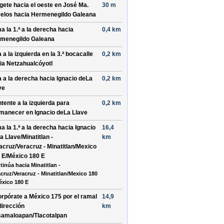
ígete hacia el
oeste
en
José Ma.
30 m
elos
hacia
Hermenegildo Galeana
a la 1.ª a la
derecha
hacia
0,4 km
menegildo Galeana
a a la
izquierda
en la 3.ª bocacalle
0,2 km
ia
Netzahualcóyotl
a a la
derecha
hacia
Ignacio deLa
0,2 km
ve
tente a la
izquierda
para
0,2 km
manecer en
Ignacio deLa Llave
a la 1.ª a la
derecha
hacia
Ignacio
16,4
a Llave/Minatitlan -
km
acruz/Veracruz - Minatitlan/Mexico
 E/México 180 E
tinúa hacia Minatitlan -
acruz/Veracruz - Minatitlan/Mexico 180
éxico 180 E
orpórate a
México 175
por el ramal
14,9
dirección
km
amaloapan/Tlacotalpan