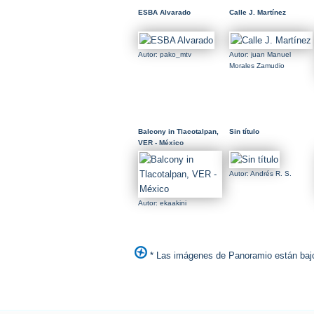
ESBA Alvarado
Calle J. Martínez
Autor: pako_mtv
Autor: juan Manuel
Morales Zamudio
Balcony in Tlacotalpan,
Sin título
VER - México
Autor: Andrés R. S.
Autor: ekaakini
* Las imágenes de Panoramio están bajo