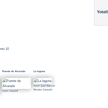
Yotel
nto 10
Puente de Alvarado
La laguna
Autor: juan Manuel
Morales Zamudio
Autor: requin9